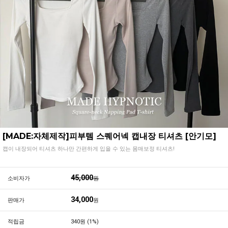
[MADE:자체제작]피부템 스퀘어넥 캡내장 티셔츠 [안기모]
캡이 내장되어 티셔츠 하나만 간편하게 입을 수 있는 몸매보정 티셔츠!
45,000
소비자가
원
34,000
판매가
원
적립금
340원 (1%)