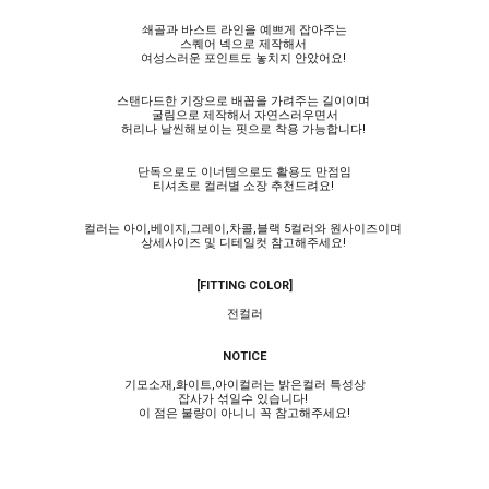
쇄골과 바스트 라인을 예쁘게 잡아주는
스퀘어 넥으로 제작해서
여성스러운 포인트도 놓치지 안았어요!
스탠다드한 기장으로 배꼽을 가려주는 길이이며
굴림으로 제작해서 자연스러우면서
허리나 날씬해보이는 핏으로 착용 가능합니다!
단독으로도 이너템으로도 활용도 만점임
티셔츠로 컬러별 소장 추천드려요!
컬러는 아이,베이지,그레이,차콜,블랙 5컬러와 원사이즈이며
상세사이즈 및 디테일컷 참고해주세요!
[FITTING COLOR]
전컬러
NOTICE
기모소재,화이트,아이컬러는 밝은컬러 특성상
잡사가 섞일수 있습니다!
이 점은 불량이 아니니 꼭 참고해주세요!