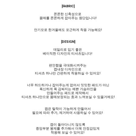
[FABRIC]
쫀쫀한 신축성으로
몸매를 쫀쫀하게 잡아주는 원단입니다!
안기모로 한겨울에도 포근하게 착용 가능해요!
[DESIGN]
데일리로 입기 좋은
베이직한 디자인의 티셔츠입니다!
편안함을 극대화시켜주는
캡내장 디자인으로
티셔츠 하나만 간편하게 착용하실 수 있어요!
너무 하드하거나 잡아주는게 없어서 밋밋한 패드가 아닌
폭신하게 폭 감싸지는 예쁜 가슴라인을
만들어주는 패드로 제작해서
티셔츠 하나만으로 몸매보정되는 효과 느껴보실 수 있을거에요!
캡은 탈착이 가능하게 만들어서
필요에 따라 추가, 제거하여 사용하실 수 있어요!
캡이 돌아다니지 않도록
중앙부분 봉제를 추가해서 더욱 안정감있게
착용해 보실 수 있어요!