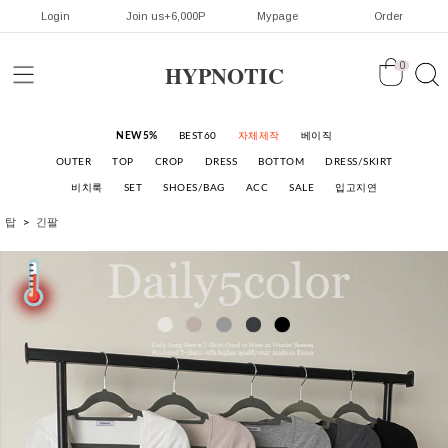
Login
Join us+6,000P
Mypage
Order
HYPNOTIC
0
NEW5%
BEST60
자체제작
베이직
OUTER
TOP
CROP
DRESS
BOTTOM
DRESS/SKIRT
비치룩
SET
SHOES/BAG
ACC
SALE
입고지연
탑
긴팔