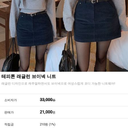
테피톤 래글런 브이넥 니트
래글런 디자인으로 캐주얼하면서도 브이넥으로 여성스럽게 코디 가능한 니트웨어!
33,000
소비자가
원
21,000
판매가
원
적립금
210원 (1%)