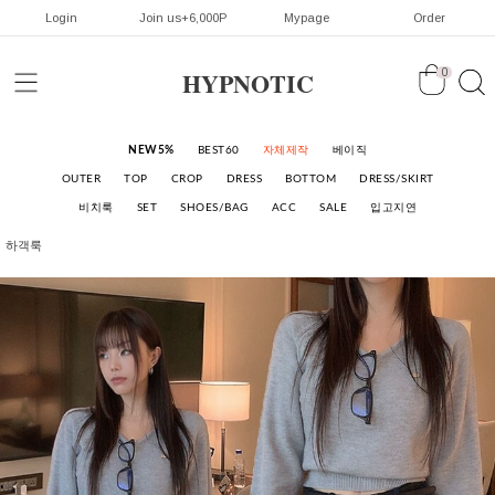
Login
Join us+6,000P
Mypage
Order
HYPNOTIC
0
NEW5%
BEST60
자체제작
베이직
OUTER
TOP
CROP
DRESS
BOTTOM
DRESS/SKIRT
비치룩
SET
SHOES/BAG
ACC
SALE
입고지연
하객룩