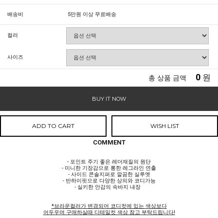
배송비
5만원 이상 무료배송
컬러
사이즈
0
원
총 상품 금액
BUY IT NOW
ADD TO CART
WISH LIST
COMMENT
- 포인트 주기 좋은 레더재질의 원단
- 미니한 기장감으로 롱한 레그라인 연출
- 사이드 콘솔지퍼로 깔끔한 실루엣
- 반하이핏으로 다양한 상의와 코디가능
- 실키한 안감의 속바지 내장
*브라운컬러가 변경되어 코디컷에 있는 색상보다
어두우며 구매하실때 디테일컷 색상 참고 부탁드립니다!