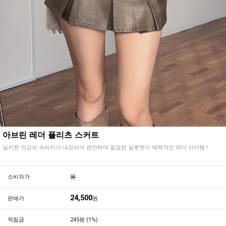
아브린 레더 플리츠 스커트
실키한 안감의 속바지가 내장되어 편안하며 깔끔한 실루엣이 매력적인 레더 아이템 !
소비자가
원
24,500
판매가
원
적립금
245원 (1%)