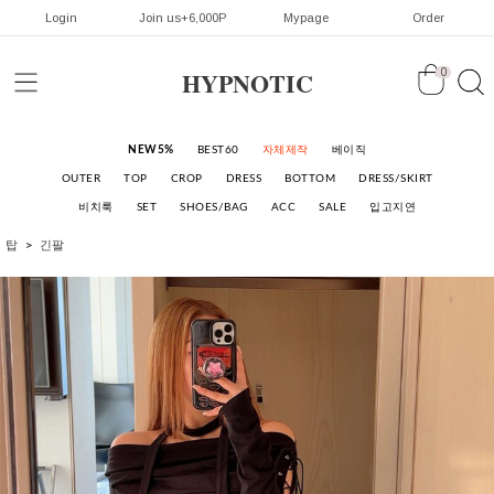
Login
Join us+6,000P
Mypage
Order
HYPNOTIC
0
NEW5%
BEST60
자체제작
베이직
OUTER
TOP
CROP
DRESS
BOTTOM
DRESS/SKIRT
비치룩
SET
SHOES/BAG
ACC
SALE
입고지연
탑
긴팔