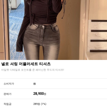
넬로 셔링 머플러세트 티셔츠
아일렛 디테일로 포인트를 준 페미닌한 무드의 티셔츠!
소비자가
원
28,900
판매가
원
적립금
289원 (1%)