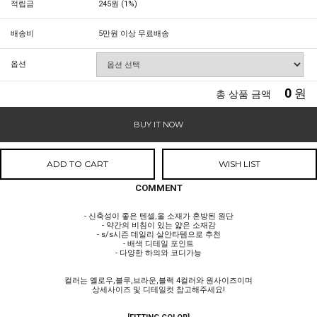
적립금
245원 (1%)
배송비
5만원 이상 무료배송
옵션
0
원
총 상품 금액
BUY IT NOW
ADD TO CART
WISH LIST
COMMENT
- 신축성이 좋은 텐셀,울 소재가 혼방된 원단
- 약간의 비침이 있는 얇은 소재감
- s/s시즌 데일리 살안타템으로 추천
- 배색 디테일 포인트
- 다양한 하의와 코디가능
컬러는 옐로우,블루,브라운,블랙 4컬러와 원사이즈이며
상세사이즈 및 디테일컷 참고해주세요!