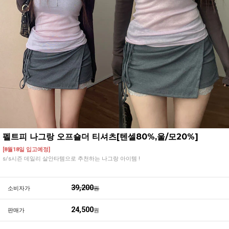
펠트피 나그랑 오프숄더 티셔츠[텐셀80%,울/모20%]
[8월18일 입고예정]
s/s시즌 데일리 살안타템으로 추천하는 나그랑 아이템 !
39,200
소비자가
원
24,500
판매가
원