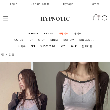
Login
Join us+6,000P
Mypage
Order
HYPNOTIC
0
NEW5%
BEST60
자체제작
베이직
OUTER
TOP
CROP
DRESS
BOTTOM
DRESS/SKIRT
비치룩
SET
SHOES/BAG
ACC
SALE
입고지연
탑
긴팔