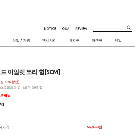
NOTICE
Q&A
REVIEW
트
신발 / 가방
액세서리
비치룩
하객룩
세일
드 아일렛 쪼리 힐[5CM]
량 30%할인]
스트랩으로 유니크한 쪼리 힐 !
70
자가격
55,100원