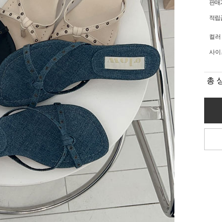
판매
적립
컬러
사이
총 