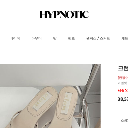
베이직
아우터
탑
팬츠
원피스 / 스커트
세
크런
[한정수
아일렛 
38,5
소비