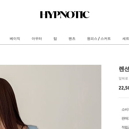
베이직
아우터
탑
팬츠
원피스 / 스커트
세
렌션
앞뒤로 
22,5
소비
판매
적립