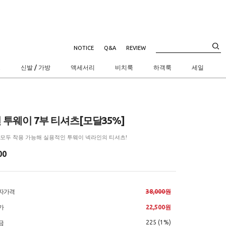
NOTICE
Q&A
REVIEW
트
신발 / 가방
액세서리
비치룩
하객룩
세일
 투웨이 7부 티셔츠[모달35%]
모두 착용 가능해 실용적인 투웨이 넥라인의 티셔츠!
00
자가격
38,000원
가
22,500원
225 (1%)
금