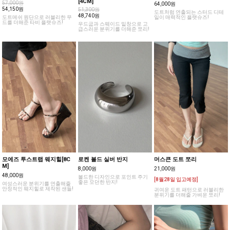
레디오 도트 타비 플랫슈즈
렌디아 클리어 스웨이드 쪼리
바에니 스터드 도트 플랫슈즈
[4CM]
57,000원
64,000원
54,150원
51,300원
도트처럼 연출되는 스터드 디테
48,740원
도트메쉬 원단으로 러블리한 무
일이 매력적인 플랫슈즈!
드를 더해준 타비 플랫슈즈!
우드굽과 스웨이드 밑창으로 고
급스러운 분위기를 더해준 쪼리!
모에즈 투스트랩 웨지힐[8C
로켄 볼드 실버 반지
머스큰 도트 쪼리
M]
8,000원
21,000원
48,000원
볼드한 디자인으로 포인트 주기
[8월28일 입고예정]
좋은 모던한 반지!
여성스러운 분위기를 연출해줄
안정적인 웨지힐로 제작된 샌들!
귀여운 도트 패턴으로 러블리한
분위기를 더해줄 가벼운 쪼리!