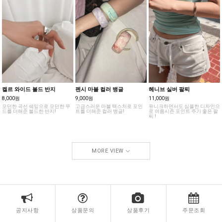
켈르 와이드 볼드 반지
펜시 마블 컬러 뱅글
헤니브 실버 팔찌
8,000원
9,000원
11,000원
모던한 곡선 쉐잎으로 모던한 무
고급스러운 마블 텍스처로 포인
유니크하면서도 심플한 디자인으
드를 더해준 볼드한 반지!
트를 더해준 컬러 뱅글!
로 여름시즌 포인트 주기 좋은 팔
찌 !
MORE VIEW
공지사항
상품문의
상품후기
주문조회