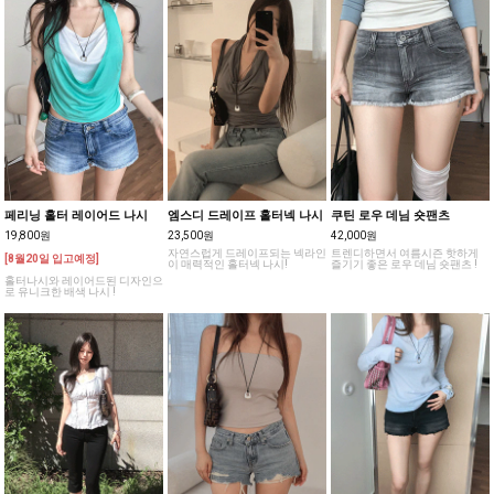
페리닝 홀터 레이어드 나시
엠스디 드레이프 홀터넥 나시
쿠틴 로우 데님 숏팬츠
19,800원
23,500원
42,000원
자연스럽게 드레이프되는 넥라인
트렌디하면서 여름시즌 핫하게
[8월20일 입고예정]
이 매력적인 홀터넥 나시!
즐기기 좋은 로우 데님 숏팬츠 !
홀터나시와 레이어드된 디자인으
로 유니크한 배색 나시 !