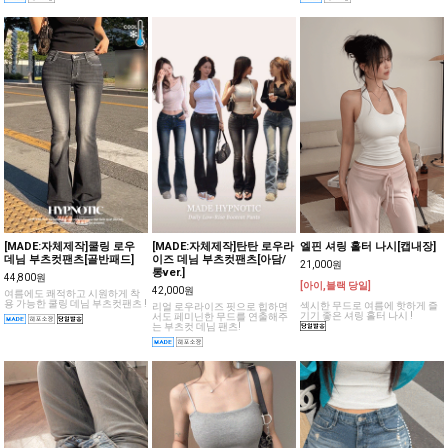
분위기의 나시 !
디 하기 좋은 로우 부츠컷팬츠!
[MADE:자체제작]쿨링 로우
[MADE:자체제작]탄탄 로우라
엘핀 셔링 홀터 나시[캡내장]
데님 부츠컷팬츠[골반패드]
이즈 데님 부츠컷팬츠[아담/
21,000원
롱ver.]
44,800원
[아이,블랙 당일]
42,000원
여름에도 쾌적하고 시원하게 착
용 가능한 쿨링 데님 부츠컷팬츠 !
섹시한 무드로 여름에 핫하게 즐
리얼 로우라이즈 핏으로 힙하면
기기 좋은 셔링 홀터 나시 !
서도 페미닌한 무드를 연출해주
는 부츠컷 데님 팬츠!