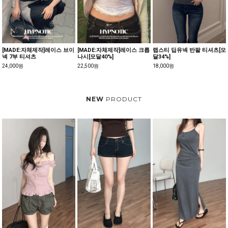
[MADE:자체제작]양브이 크롭
델브 라운드 시스루 가디건
테리슨 살안타 브이넥 가디건
가디건[텐셀70%]
21,000원
26,000원
23,500원
NEW
PRODUCT