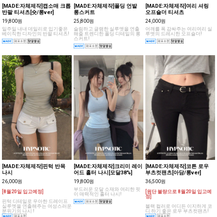
[MADE:자체제작]캡소매 크롭
[MADE:자체제작]폴딩 언발
[MADE:자체제작]여리 셔링
반팔 티셔츠[숏/롱ver]
롱스커트
오프숄더 티셔츠
19,800원
25,800원
24,000원
일주일 내내 데일리로 입기좋은
슬림하고 글램한 실루엣을 연출
어깨를 폭 감싸주는 여리여리 실
베이직한 디자인의 반팔 티셔츠!
해줄 트렌디한 폴딩 디테일의 롱
루엣의 드레시한 오프숄더!
스커트!
[MADE:자체제작]핀턱 반목
[MADE:자체제작]크리미 레이
[MADE:자체제작]코튼 로우
나시
어드 홀터 나시[모달38%]
부츠컷팬츠[아담/롱ver]
26,000원
19,800원
36,500원
부드러운 모달 소재와 여리한 핏
[8월20일 입고예정]
[원단 불량으로 8월20일 입고예
이 매력적인 홀터 나시!
정]
핀턱 디테일로 우아한 드레이프
실루엣을 연출해주는 여성스러운
블랙 컬러로 어디든 이지하게 코