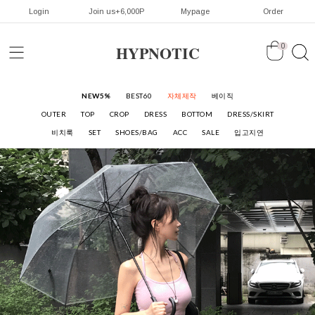
Login
Join us+6,000P
Mypage
Order
HYPNOTIC
0
NEW5%
BEST60
자체제작
베이직
OUTER
TOP
CROP
DRESS
BOTTOM
DRESS/SKIRT
비치룩
SET
SHOES/BAG
ACC
SALE
입고지연