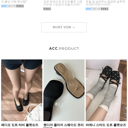
유니크하면서도 여성스러운 무드
의 폴딩 셔링 튜브탑!
깊은 유넥으로 포인트를준 스탠
핏을 잘 살려주는 깔끔한 실루엣
다드한 기장감의 반팔 티셔츠!
의 베이직한 티셔츠!
MORE VIEW
ACC
PRODUCT