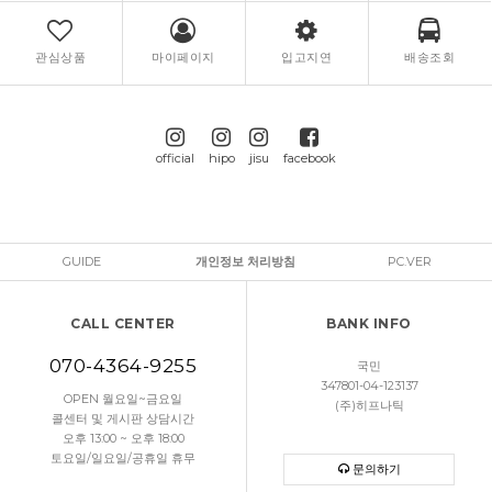
관심상품
마이페이지
입고지연
배송조회
official
hipo
jisu
facebook
GUIDE
개인정보 처리방침
PC.VER
CALL CENTER
BANK INFO
070-4364-9255
국민
347801-04-123137
OPEN 월요일~금요일
(주)히프나틱
콜센터 및 게시판 상담시간
오후 13:00 ~ 오후 18:00
토요일/일요일/공휴일 휴무
문의하기