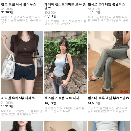
펜즈 프릴 나시 블라우스
페리처 핀스트라이프 로우 숏
헬시오 드레이핑 롱원피스
팬츠
34,000원
38,000원
32,300원
36,100원
39,800원
37,810원
프릴 디자인으로 오프숄더로도
드레이핑 디테일로 우아한 무드
연출 가능한 러블리한 나시 블라
를 더해준 맥시한 기장감의 원피
핀스트라이프로 빈지티한 무드를
우스 !
스!
더해준 코튼 숏팬츠!
시피엔 유넥 5부 티셔츠
제스필 스트랩 니트 나시
펠스디 로우 데님 부츠컷팬츠
21,000원
19,000원
64,600원
19,950원
여리한 무드의 코디를 연출해줄
프린지처럼 연출되는 밑단 디테
5북소매로 포멀한 무드를 더해준
투스트랩 니트 나시!
일이 매력적인 부츠컷 데님팬츠!
분위기있는 컬러감의 티셔츠!