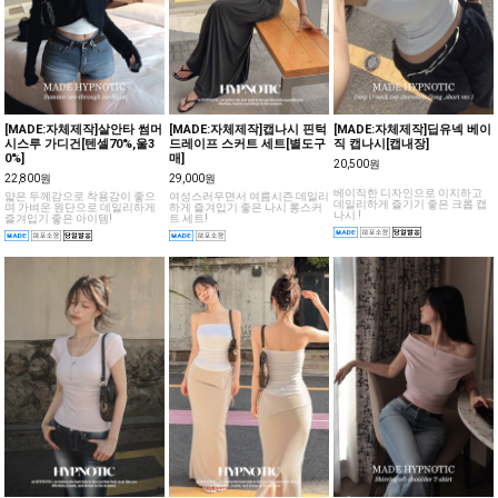
[MADE:자체제작]살안타 썸머
[MADE:자체제작]캡나시 핀턱
[MADE:자체제작]딥유넥 베이
시스루 가디건[텐셀70%,울3
드레이프 스커트 세트[별도구
직 캡나시[캡내장]
0%]
매]
20,500원
22,800원
29,000원
베이직한 디자인으로 이지하고
얇은 두께감으로 착용감이 좋으
여성스러우면서 여름시즌 데일리
데일리하게 즐기기 좋은 크롭 캡
며 가벼운 원단으로 데일리하게
하게 즐겨입기 좋은 나시 롱스커
나시 !
즐겨입기 좋은 아이템!
트 세트!