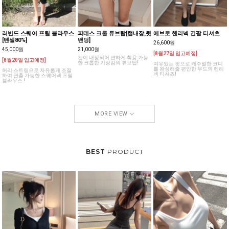
러빈드 스퀘어 프릴 블라우스
피데스 크롭 튜브탑[캡내장,뒷
에브로 헨리넥 긴팔 티셔츠
[텐셀80%]
밴딩]
26,600원
45,000원
21,000원
[8월27일 입고예정]
캡이 내장되어 편하게 착용 가능
[8월20일 입고예정]
한 크롭한 기장감의 튜브탑!
여유있는 핏으로 캐주얼한 코디
를 완성해줄 편안한 무드의 헨리
허리 스트링으로 자유롭게 조절
넥 티셔츠!
하여 연출 가능한 스퀘어넥 프릴
블라우스 !
MORE VIEW
BEST
PRODUCT