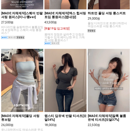
[MADE:자체제작]스퀘어 반팔
[MADE:자체제작]엑스 힙셔링
하트먼 폴딩 셔링 롱스커트
셔링 원피스[미니/롱ver]
트임 롱원피스[캡내장]
29,000원
27,500원
43,500원
폴딩 디자인으로 트렌디하면서
여성스러운 셔링 롱스커트
바디라인을 슬림하면서 볼륨감있
[8월19일 입고예정]
게 보정해주는 스퀘어 셔링 롱원
피스 !
몸매의 장점은 살려주고 단점은
가릴수 있게 페미닌한 무드 가득
한 셔링 롱원피스 !
[MADE:자체제작]폴딩 셔링
랩스티 딥유넥 반팔 티셔츠[모
[MADE:자체제작]잘록 볼륨
튜브탑
달34%]
유넥 티셔츠[모달37%]
26,000원
18,000원
22,500원