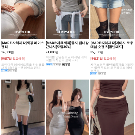
[MADE:자체제작]새깅 레이스
[MADE:자체제작]골지 캡내장
[MADE:자체제작]데미지 로우
팬티
끈나시[모달30%]
데님 숏팬츠[골반패드]
14,000원
24,000원
35,500원
여리한 얇은끈으로 제작된 베이
[8월7일 입고예정]
[8월21일 입고예정]
직한 디자인의 골지 나시 !
트렌디한 레이어드룩을 완성해줄
자연스러운 골반볼륨감을 더해주
새깅 패션 필수템 레이스 팬티 !
는 힙한 무드의 로우라이즈 데님
숏팬츠!