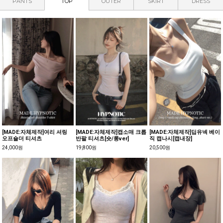
PANTS
TOP
OUTER
SKIRT
DRESS
[MADE:자체제작]살안타 썸머
베리슨 니트 살안타 가디건
킬리치 살안타 크롭 가디건
시스루 가디건[텐셀70%,울3
24,000원
24,000원
0%]
22,800원