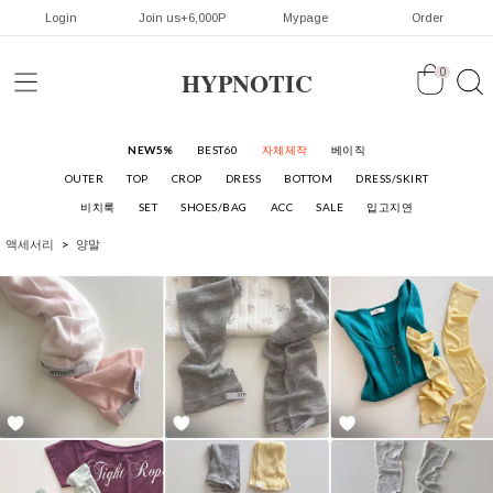
Login
Join us+6,000P
Mypage
Order
HYPNOTIC
0
NEW5%
BEST60
자체제작
베이직
OUTER
TOP
CROP
DRESS
BOTTOM
DRESS/SKIRT
비치룩
SET
SHOES/BAG
ACC
SALE
입고지연
액세서리
양말