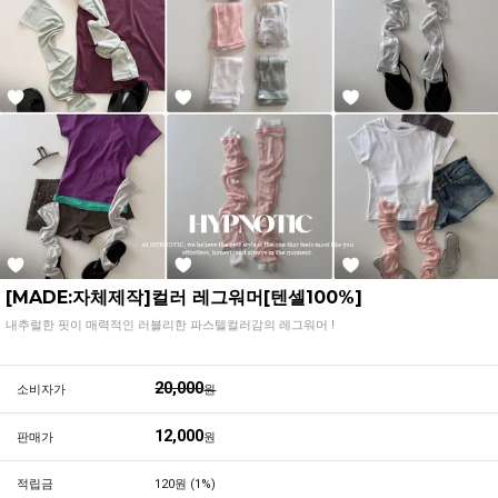
[MADE:자체제작]컬러 레그워머[텐셀100%]
내추럴한 핏이 매력적인 러블리한 파스텔컬러감의 레그워머 !
20,000
소비자가
원
12,000
판매가
원
적립금
120원 (1%)