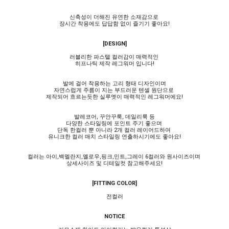
신축성이 더해진 유연한 소재감으로
장시간 착용에도 답답함 없이 즐기기 좋아요!
[DESIGN]
러블리한 파스텔 컬러감이 매력적인
히프나틱 제작 레그워머 입니다!
발에 걸어 착용하는 고리 형태 디자인이며
자연스럽게 주름이 지는 부드러운 텐셀 원단으로
제작되어 흐르는듯한 실루엣이 매력적인 레그워머에요!
발레코어, 꾸안꾸룩, 데일리룩 등
다양한 스타일링에 포인트 주기 좋으며
단독 한컬러 뿐 아니라 2개 컬러 레이어드하여
유니크한 컬러 매치 스타일링 연출하시기에도 좋아요!
컬러는 아이,백멜란지,옐로우,핑크,민트,그레이 6컬러와 원사이즈이며
상세사이즈 및 디테일컷 참고해주세요!
[FITTING COLOR]
전컬러
NOTICE