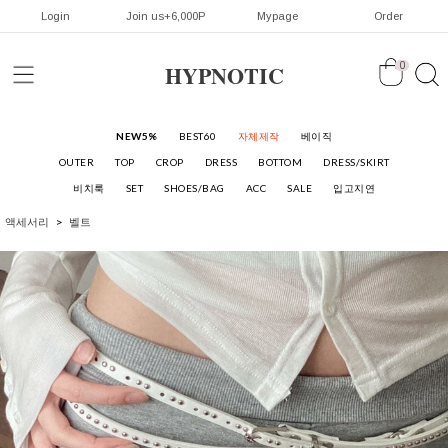
Login
Join us+6,000P
Mypage
Order
HYPNOTIC
0
NEW5%
BEST60
자체제작
베이직
OUTER
TOP
CROP
DRESS
BOTTOM
DRESS/SKIRT
비치룩
SET
SHOES/BAG
ACC
SALE
입고지연
액세서리
벨트