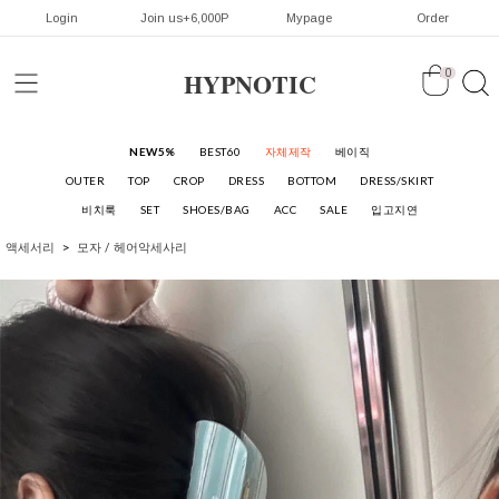
Login
Join us+6,000P
Mypage
Order
HYPNOTIC
0
NEW5%
BEST60
자체제작
베이직
OUTER
TOP
CROP
DRESS
BOTTOM
DRESS/SKIRT
비치룩
SET
SHOES/BAG
ACC
SALE
입고지연
액세서리
모자 / 헤어악세사리