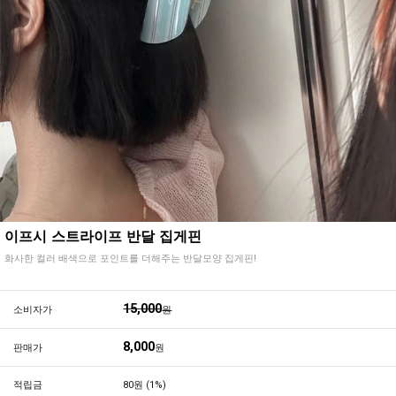
이프시 스트라이프 반달 집게핀
화사한 컬러 배색으로 포인트를 더해주는 반달모양 집게핀!
15,000
소비자가
원
8,000
판매가
원
적립금
80원 (1%)