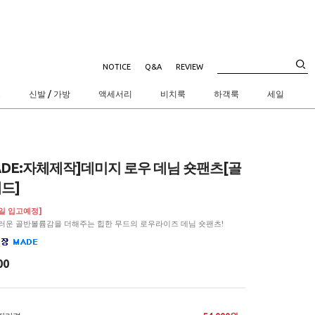
NOTICE
Q&A
REVIEW
트
신발 / 가방
액세서리
비치룩
하객룩
세일
ADE:자체제작]데미지 로우 데님 숏팬츠[골
드]
1일 입고예정]
러운 골반볼륨감을 더해주는 힙한 무드의 로우라이즈 데님 숏팬츠!
00