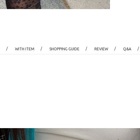
/
/
/
/
/
WITH ITEM
SHOPPING GUIDE
REVIEW
Q&A