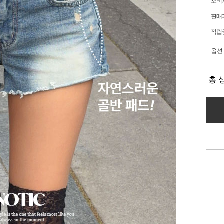
소비
판매
적립
옵션
총 