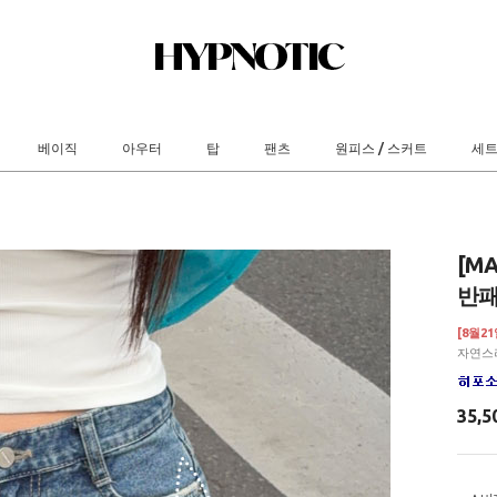
베이직
아우터
탑
팬츠
원피스 / 스커트
세
[M
반패
[8월2
자연스
35,5