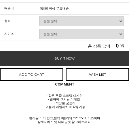
배송비
5만원 이상 무료배송
컬러
사이즈
0
원
총 상품 금액
BUY IT NOW
ADD TO CART
WISH LIST
COMMENT
- 얇은 두줄 스트랩 디자인
- 발바닥 쿠셔닝 디테일
- 적당한 굽높이
- 여름에 데일리하게 착용가능
컬러는 아이,핑크,블랙 3컬러와 225-250사이즈이며
상세사이즈 및 디테일컷 참고해주세요!