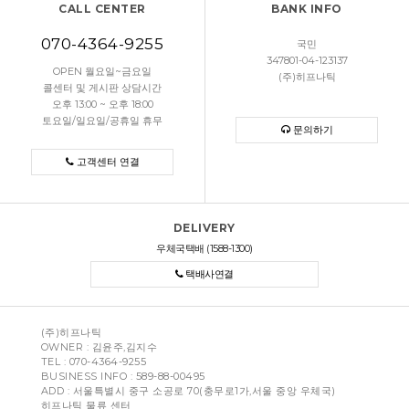
CALL CENTER
BANK INFO
070-4364-9255
국민
347801-04-123137
OPEN 월요일~금요일
(주)히프나틱
콜센터 및 게시판 상담시간
오후 13:00 ~ 오후 18:00
토요일/일요일/공휴일 휴무
문의하기
고객센터 연결
DELIVERY
우체국택배 (1588-1300)
택배사연결
(주)히프나틱
OWNER : 김윤주,김지수
TEL :
070-4364-9255
BUSINESS INFO : 589-88-00495
ADD : 서울특별시 중구 소공로 70(충무로1가,서울 중앙 우체국)
히프나틱 물류 센터