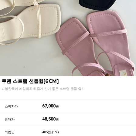
쿠멘 스트랩 샌들힐[6CM]
다양한룩에 데일리하게 즐겨 신기 좋은 스트랩 샌들 힐 !
67,000
소비자가
원
48,500
판매가
원
적립금
485원 (1%)