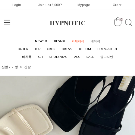
Login
Join us+6,000P
Mypage
Order
HYPNOTIC
0
NEW5%
BEST60
자체제작
베이직
OUTER
TOP
CROP
DRESS
BOTTOM
DRESS/SKIRT
비치룩
SET
SHOES/BAG
ACC
SALE
입고지연
신발 / 가방
신발