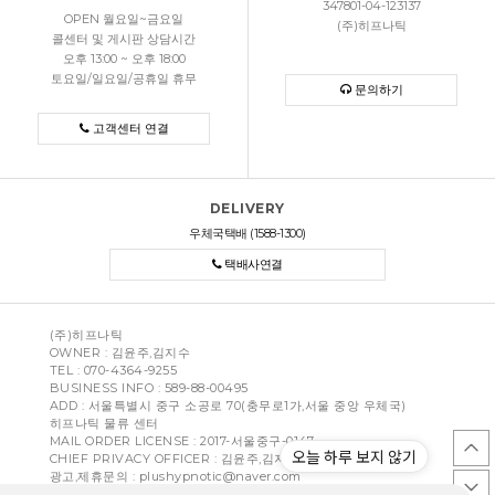
347801-04-123137
OPEN 월요일~금요일
(주)히프나틱
콜센터 및 게시판 상담시간
오후 13:00 ~ 오후 18:00
토요일/일요일/공휴일 휴무
문의하기
고객센터 연결
DELIVERY
우체국택배 (1588-1300)
택배사연결
(주)히프나틱
OWNER : 김윤주,김지수
TEL :
070-4364-9255
BUSINESS INFO : 589-88-00495
ADD : 서울특별시 중구 소공로 70(충무로1가,서울 중앙 우체국)
히프나틱 물류 센터
MAIL ORDER LICENSE : 2017-서울중구-0147
오늘 하루 보지 않기
CHIEF PRIVACY OFFICER :
김윤주,김지수
광고,제휴문의 : plushypnotic@naver.com