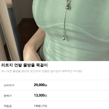
리트지 언발 물방울 목걸이
유니크한 물방울 펜던트 포인트와 언발한 길이감이 매력적인 아이템 !
29,000
소비자가
원
13,000
판매가
원
적립금
130원 (1%)