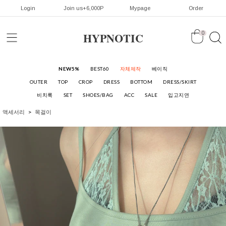
Login
Join us+6,000P
Mypage
Order
HYPNOTIC
0
NEW5%
BEST60
자체제작
베이직
OUTER
TOP
CROP
DRESS
BOTTOM
DRESS/SKIRT
비치룩
SET
SHOES/BAG
ACC
SALE
입고지연
액세서리
목걸이