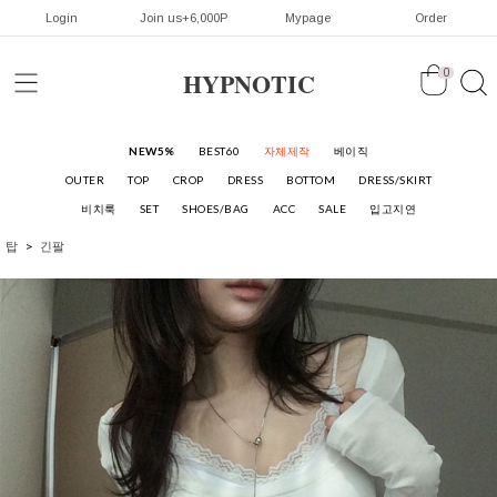
Login
Join us+6,000P
Mypage
Order
HYPNOTIC
0
NEW5%
BEST60
자체제작
베이직
OUTER
TOP
CROP
DRESS
BOTTOM
DRESS/SKIRT
비치룩
SET
SHOES/BAG
ACC
SALE
입고지연
탑
긴팔