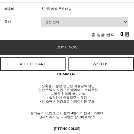
배송비
5만원 이상 무료배송
옵션
0
원
총 상품 금액
BUY IT NOW
ADD TO CART
WISH LIST
COMMENT
- 신축성이 좋은 편안한 착용감의 원단
- 딥한 유넥 디자인으로 레이어드 코디추천
- 다양한 하의와 코디가능
- 슬림하게 연출해주는 핏감
- 긴 소매 기장감으로 여리여리한 무드
컬러는 아이,핑크,모카,블랙 4컬러와 원사이즈이며
상세사이즈 및 디테일컷 참고해주세요!
[FITTING COLOR]