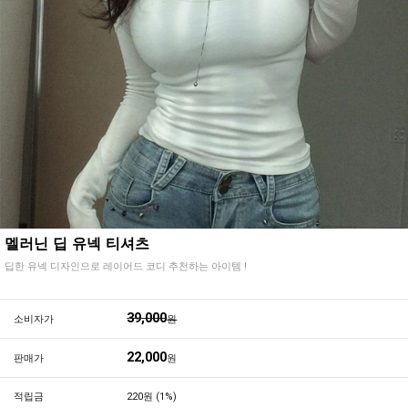
멜러닌 딥 유넥 티셔츠
딥한 유넥 디자인으로 레이어드 코디 추천하는 아이템 !
39,000
소비자가
원
22,000
판매가
원
적립금
220원 (1%)