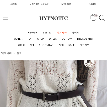
Login
Join us+6,000P
Mypage
Order
HYPNOTIC
0
NEW5%
BEST60
자체제작
베이직
OUTER
TOP
CROP
DRESS
BOTTOM
DRESS/SKIRT
비치룩
SET
SHOES/BAG
ACC
SALE
입고지연
액세서리
벨트