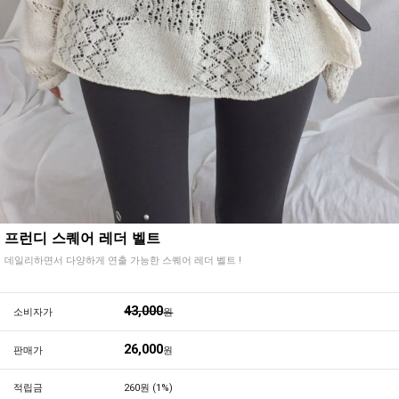
프런디 스퀘어 레더 벨트
데일리하면서 다양하게 연출 가능한 스퀘어 레더 벨트 !
43,000
소비자가
원
26,000
판매가
원
적립금
260원 (1%)