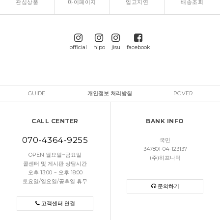
관심상품
마이페이지
입고지연
배송조회
official
hipo
jisu
facebook
GUIDE
개인정보 처리방침
PC.VER
CALL CENTER
BANK INFO
070-4364-9255
국민
347801-04-123137
OPEN 월요일~금요일
(주)히프나틱
콜센터 및 게시판 상담시간
오후 13:00 ~ 오후 18:00
토요일/일요일/공휴일 휴무
문의하기
고객센터 연결