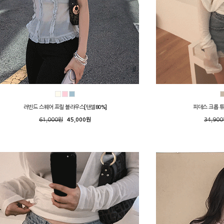
러빈드 스퀘어 프릴 블라우스[텐셀80%]
피데스 크롭 
61,000원
45,000원
34,90