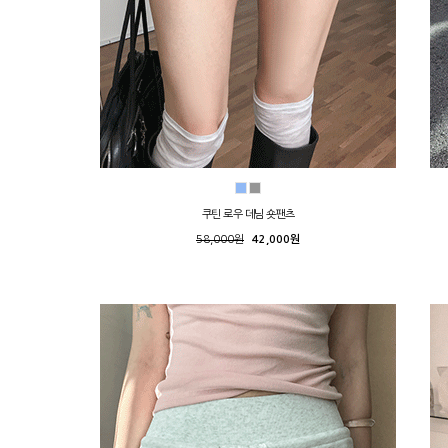
쿠틴 로우 데님 숏팬츠
58,000원
42,000원