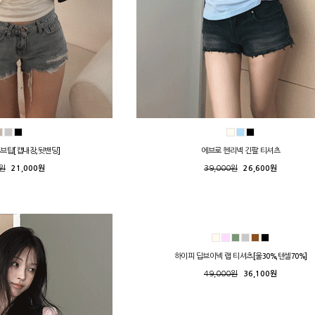
튜브탑[캡내장,뒷밴딩]
에브로 헨리넥 긴팔 티셔츠
0원
21,000원
39,000원
26,600원
하이피 딥브이넥 랩 티셔츠[울30%,텐셀70%]
49,000원
36,100원