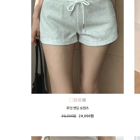
루덴 밴딩 숏팬츠
39,000원
24,000원