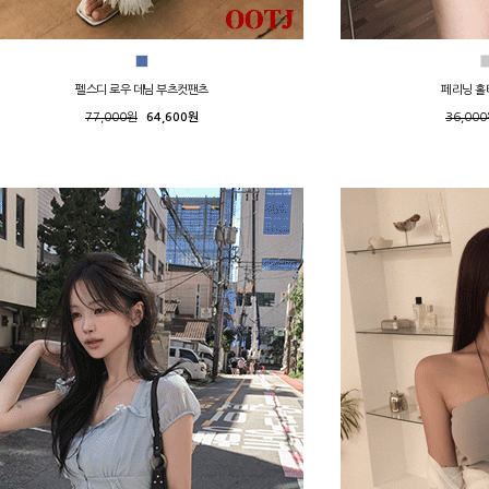
펠스디 로우 데님 부츠컷팬츠
페리닝 홀
77,000원
64,600원
36,00