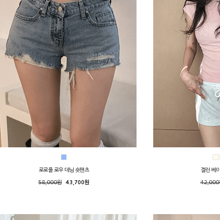
로로플 로우 데님 숏팬츠
겔런 베
58,000원
43,700원
42,00