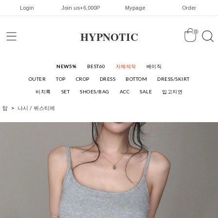
Login
Join us+6,000P
Mypage
Order
HYPNOTIC
0
NEW5%
BEST60
자체제작
베이직
OUTER
TOP
CROP
DRESS
BOTTOM
DRESS/SKIRT
비치룩
SET
SHOES/BAG
ACC
SALE
입고지연
탑
나시 / 뷔스티에