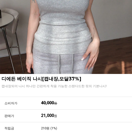
디에든 베이직 나시[캡내장,모달37%]
캡내장되어 나시 하나만 간편하게 착용 가능한 스탠다드한 핏의 기본나시!
40,000
소비자가
원
21,000
판매가
원
적립금
210원 (1%)