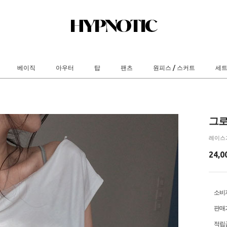
베이직
아우터
탑
팬츠
원피스 / 스커트
세
그로
레이스
24,0
소비
판매
적립