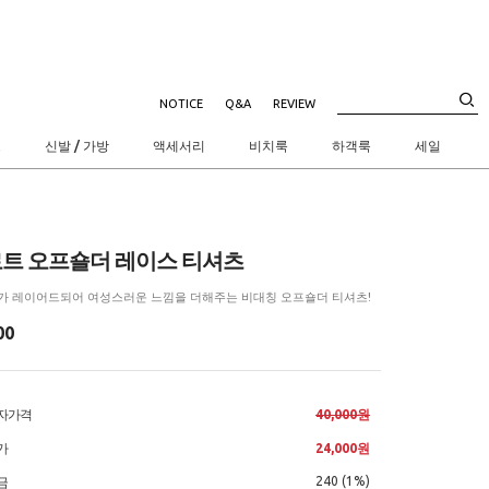
NOTICE
Q&A
REVIEW
트
신발 / 가방
액세서리
비치룩
하객룩
세일
트 오프숄더 레이스 티셔츠
가 레이어드되어 여성스러운 느낌을 더해주는 비대칭 오프숄더 티셔츠!
00
자가격
40,000원
가
24,000원
240 (1%)
금