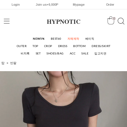
Login
Join us+6,000P
Mypage
Order
HYPNOTIC
0
NEW5%
BEST60
자체제작
베이직
OUTER
TOP
CROP
DRESS
BOTTOM
DRESS/SKIRT
비치룩
SET
SHOES/BAG
ACC
SALE
입고지연
탑
반팔