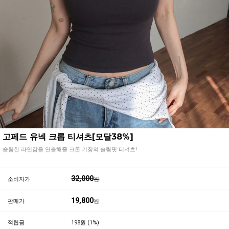
고페드 유넥 크롭 티셔츠[모달38%]
슬림한 라인감을 연출해줄 크롭 기장의 슬림핏 티셔츠!
32,000
소비자가
원
19,800
판매가
원
적립금
198원 (1%)