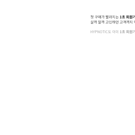
첫 구매가 빨라지는
1초 회원
살까 말까 고민하던 고객까지
HYPNOTIC도 이미
1초 회원
