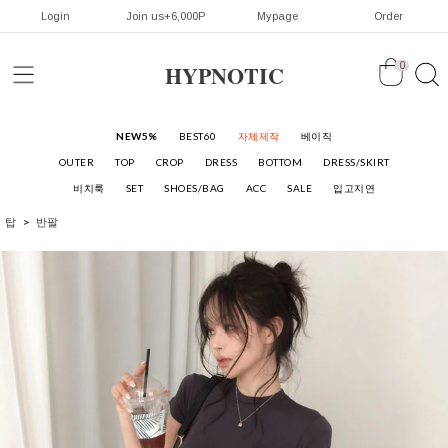
Login
Join us+6,000P
Mypage
Order
HYPNOTIC
0
NEW5%
BEST60
자체제작
베이직
OUTER
TOP
CROP
DRESS
BOTTOM
DRESS/SKIRT
비치룩
SET
SHOES/BAG
ACC
SALE
입고지연
탑
반팔