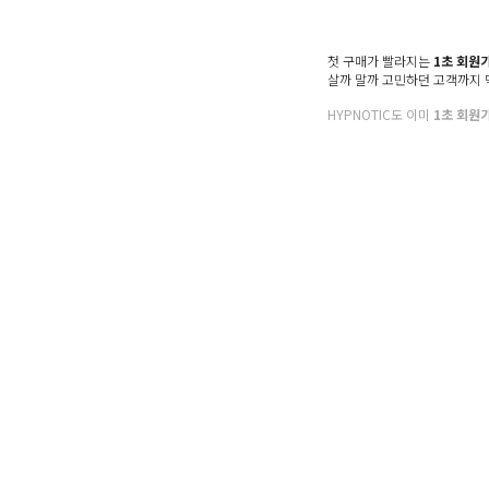
첫 구매가 빨라지는
1초 회원
살까 말까 고민하던 고객까지
HYPNOTIC도 이미
1초 회원
