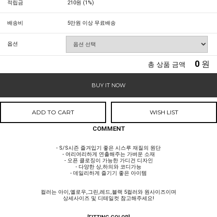
적립금
210원 (1%)
배송비
5만원 이상 무료배송
옵션
0
원
총 상품 금액
BUY IT NOW
ADD TO CART
WISH LIST
COMMENT
- S/S시즌 즐겨입기 좋은 시스루 재질의 원단
- 여리여리하게 연출해주는 가벼운 소재
- 오픈 클로징이 가능한 가디건 디자인
- 다양한 상,하의와 코디가능
- 데일리하게 즐기기 좋은 아이템
컬러는 아이,옐로우,그린,레드,블랙 5컬러와 원사이즈이며
상세사이즈 및 디테일컷 참고해주세요!