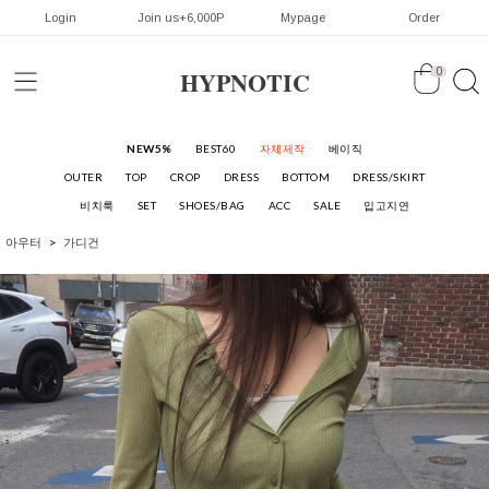
Login
Join us+6,000P
Mypage
Order
HYPNOTIC
0
NEW5%
BEST60
자체제작
베이직
OUTER
TOP
CROP
DRESS
BOTTOM
DRESS/SKIRT
비치룩
SET
SHOES/BAG
ACC
SALE
입고지연
아우터
가디건