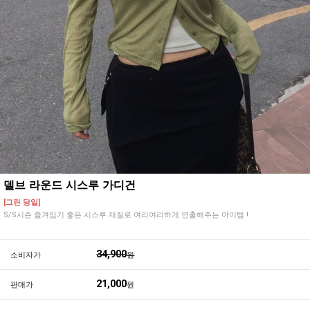
델브 라운드 시스루 가디건
[그린 당일]
S/S시즌 즐겨입기 좋은 시스루 재질로 여리여리하게 연출해주는 아이템 !
34,900
소비자가
원
21,000
판매가
원