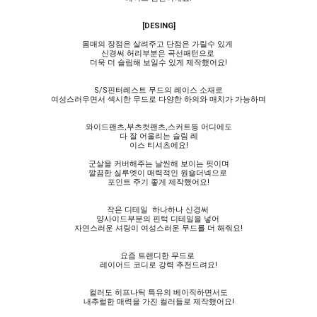
[DESING]
몸매의 장점은 살려주고 단점은 가릴수 있게
신경써 허리부분은 곡선패턴으로
더욱 더 슬림해 보일수 있게 제작했어요!
S/S핀터레스트 무드의 레이스 소재로
여성스러우면서 섹시한 무드로 다양한 하의와 매치가 가능하며
와이드팬츠,부츠컷팬츠,스커트등 어디에도
다 잘 어울리는 슬림 레
이스 티셔츠에요!
군살을 커버해주는 날씬해 보이는 핏이며
깔끔한 실루엣이 매력적인 원숄더넥으로
포인트 주기 좋게 제작했어요!
작은 디테일 하나하나 신경써
양사이드부분의 핀턱 디테일을 넣어
자연스러운 셔링이 여성스러운 무드를 더 해줘요!
요즘 트렌디한 무드로
레이어드 코디로 강력 추천드려요!
컬러도 히프나틱 특유의 베이직하면서도
내추럴한 매력을 가진 컬러들로 제작했어요!