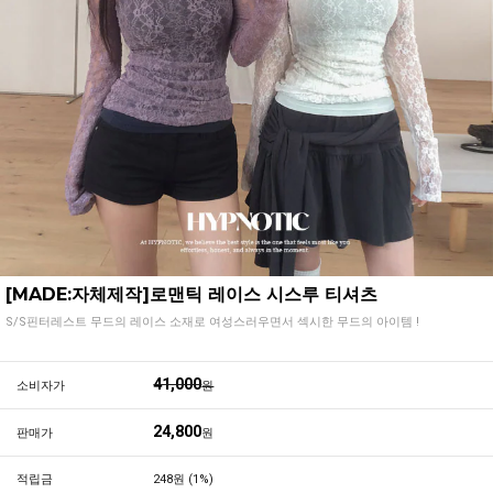
[MADE:자체제작]로맨틱 레이스 시스루 티셔츠
S/S핀터레스트 무드의 레이스 소재로 여성스러우면서 섹시한 무드의 아이템 !
41,000
소비자가
원
24,800
판매가
원
적립금
248원 (1%)