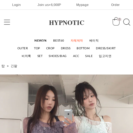
Login
Join us+6,000P
Mypage
Order
HYPNOTIC
0
NEW5%
BEST60
자체제작
베이직
OUTER
TOP
CROP
DRESS
BOTTOM
DRESS/SKIRT
비치룩
SET
SHOES/BAG
ACC
SALE
입고지연
탑
긴팔