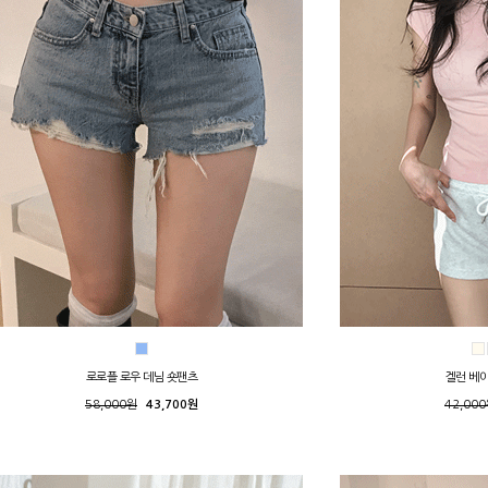
로로플 로우 데님 숏팬츠
겔런 베
58,000원
43,700원
42,00