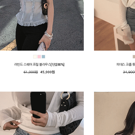
러빈드 스퀘어 프릴 블라우스[텐셀80%]
피데스 크롭 
61,000원
45,000원
34,90