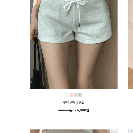
루덴 밴딩 숏팬츠
39,000원
24,000원