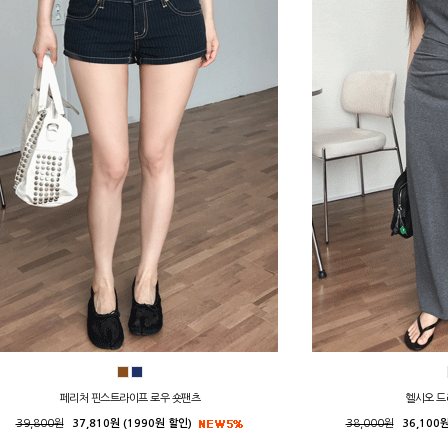
페리처 핀스트라이프 로우 숏팬츠
헬시오 드
39,800원
37,810원 (1990원 할인)
38,000원
36,100원