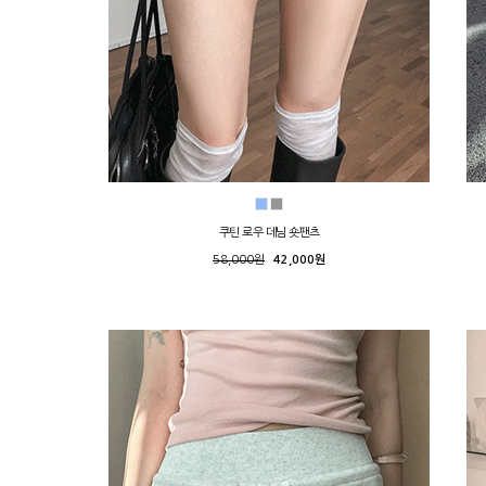
쿠틴 로우 데님 숏팬츠
58,000원
42,000원