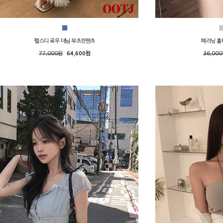
펠스디 로우 데님 부츠컷팬츠
페리닝 홀
77,000원
64,600원
36,00