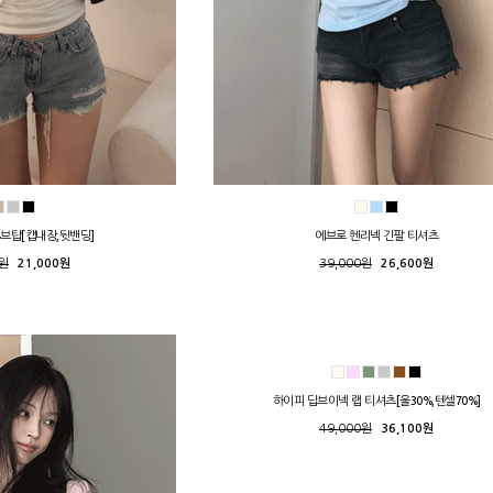
튜브탑[캡내장,뒷밴딩]
에브로 헨리넥 긴팔 티셔츠
0원
21,000원
39,000원
26,600원
하이피 딥브이넥 랩 티셔츠[울30%,텐셀70%]
49,000원
36,100원