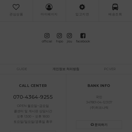
관심상품
마이페이지
입고지연
배송조회
official
hipo
jisu
facebook
GUIDE
개인정보 처리방침
PC.VER
CALL CENTER
BANK INFO
070-4364-9255
국민
347801-04-123137
OPEN 월요일~금요일
(주)히프나틱
콜센터 및 게시판 상담시간
오후 13:00 ~ 오후 18:00
토요일/일요일/공휴일 휴무
문의하기
고객센터 연결