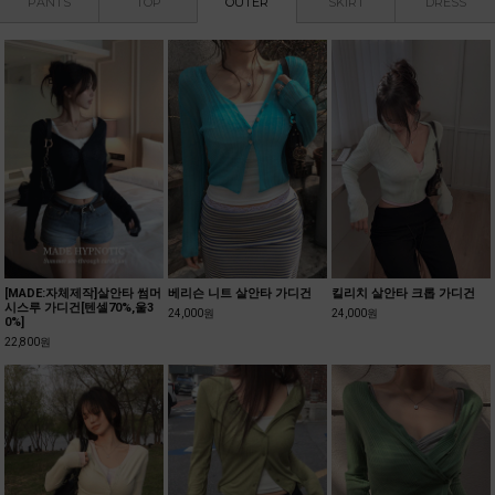
PANTS
TOP
OUTER
SKIRT
DRESS
[MADE:자체제작]폴딩 언발
테비슨 단가라 폴딩 롱스커트
오디렌 트레이닝 롱스커트
롱스커트
30,500원
26,000원
25,800원