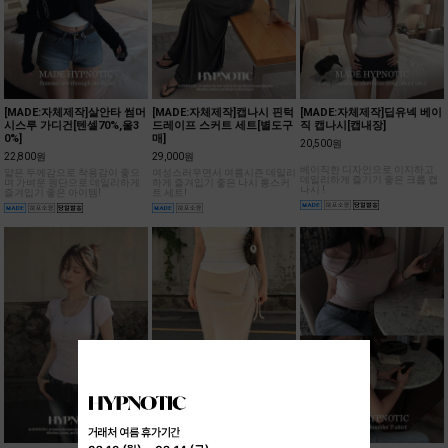
[MADE:자체제작]살안타 썸머
[MADE:자체제작]캡나시 핀턱
[MADE:자체제작]딥유넥 베이
시스루 가디건[텐셀70%,울3
드레이프 스커트 세트[별도구
직 캡나시[캡내장]
0%]
매]
20,500원
22,800원
29,000원
베이직한 디자인으로 이지하고
얇은 두께감으로 착용감이 좋으
여성스러우면서 여름시즌 데일리
데일리하게 즐기기 좋은 크롭 캡
며 가벼운 원단으로 데일리하게
하게 즐겨입기 좋은 나시 롱스커
나시 !
즐겨입기 좋은 아이템!
트 세트!
[MADE:자체제작]캡소매 크롭
[MADE:자체제작]폴딩 언발
[MADE:자체제작]여리 셔링
반팔 티셔츠[숏/롱ver]
롱스커트
오프숄더 티셔츠