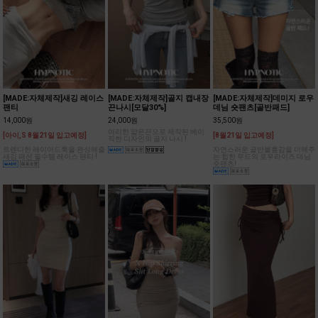
[MADE:자체제작]새깅 레이스
[MADE:자체제작]골지 캡내장
[MADE:자체제작]데미지 로우
팬티
끈나시[모달30%]
데님 숏팬츠[골반패드]
14,000원
24,000원
35,500원
여리한 얇은끈으로 제작된 베이
[아이,S 8월21일 입고예정]
[8월21일 입고예정]
직한 디자인의 골지 나시 !
트렌디한 레이어드룩을 완성해줄
자연스러운 골반볼륨감을 더해주
새깅 패션 필수템 레이스 팬티 !
는 힙한 무드의 로우라이즈 데님
숏팬츠!