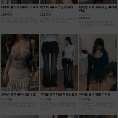
레파트 홀터넥 레이어 티셔츠
라모이 7부 나그랑 티셔츠
에리벤 다트 로우 데님 부츠컷
팬츠
30,500원
24,000원
28,980원
22,800원
57,000원
54,150원
캐주얼하면서도 섹시한 무드의
캐주얼하면서 이지하게 코디하기
레이어드 한듯한 일체형 아이템 !
좋은 7부 나그랑 티셔츠 !
빈티지한 무드의 중청 컬러감과
절개 디테일 포인트가 매력적인
아이템 !
토이스 도트 랩나시[캡내장]
그리플 로우 데님 부츠컷팬츠
유스펠 유넥 긴팔 티셔츠
26,000원
38,000원
18,700원
도트 패턴으로 러블리하면서도
슬림한 라인감을 연출해줄 자연
레이어드 하기좋은 딥한 넥라인
섹시한 무드를 더해준 캡나시!
스러운 워싱이 가미된 부츠컷데
으로 제작된 간절기에 입기좋은
님팬츠!
긴팔 티셔츠!