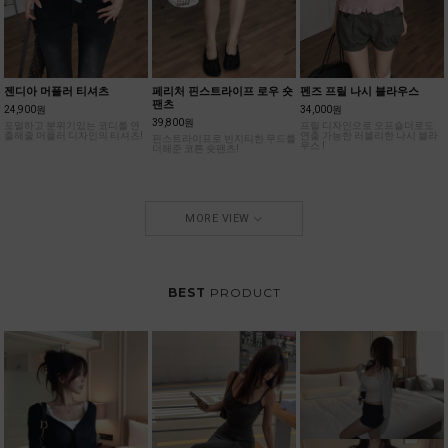
젠디아 머플러 티셔츠
페리처 핀스트라이프 로우 숏
펜즈 프릴 나시 블라우스
팬츠
24,900원
34,000원
39,800원
포멀하고 분위기있는 코디를 연
프릴 디자인으로 오프숄더로도
출해줄 머플러 디자인의 티셔츠!
연출 가능한 러블리한 나시 블라
핀스트라이프로 빈지티한 무드를
우스 !
더해준 코튼 숏팬츠!
MORE VIEW
BEST
PRODUCT