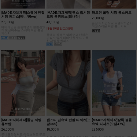
[MADE:자체제작]스퀘어 반팔
[MADE:자체제작]엑스 힙셔링
하트먼 폴딩 셔링 롱스커트
셔링 원피스[미니/롱ver]
트임 롱원피스[캡내장]
29,000원
27,500원
43,500원
폴딩 디자인으로 트렌디하면서
여성스러운 셔링 롱스커트
바디라인을 슬림하면서 볼륨감있
[8월19일 입고예정]
게 보정해주는 스퀘어 셔링 롱원
피스 !
몸매의 장점은 살려주고 단점은
가릴수 있게 페미닌한 무드 가득
한 셔링 롱원피스 !
[MADE:자체제작]폴딩 셔링
랩스티 딥유넥 반팔 티셔츠[모
[MADE:자체제작]잘록 볼륨
튜브탑
달34%]
유넥 티셔츠[모달37%]
26,000원
18,000원
22,500원
유니크하면서도 여성스러운 무드
의 폴딩 셔링 튜브탑!
깊은 유넥으로 포인트를준 스탠
핏을 잘 살려주는 깔끔한 실루엣
다드한 기장감의 반팔 티셔츠!
의 베이직한 티셔츠!