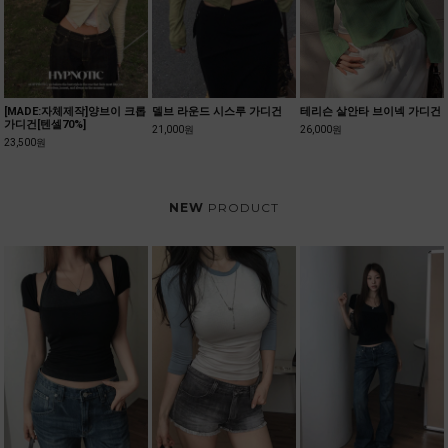
올레브 레이스 밴딩 치마바지
타이플 실키 레이스 스커트
하이큐 스트랩 폴딩 롱스커트
28,000원
41,000원
31,500원
NEW
PRODUCT