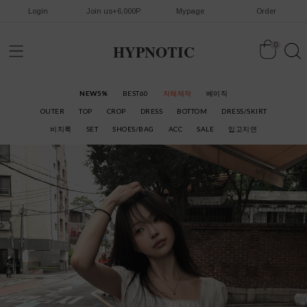
Login
Join us+6,000P
Mypage
Order
HYPNOTIC
0
NEW5%
BEST60
자체제작
베이직
OUTER
TOP
CROP
DRESS
BOTTOM
DRESS/SKIRT
비치룩
SET
SHOES/BAG
ACC
SALE
입고지연