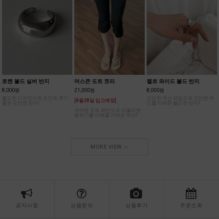
로켄 볼드 실버 반지
머스큰 도트 쪼리
켈르 와이드 볼드 반지
8,000원
21,000원
8,000원
볼드한 디자인으로 포인트 주기
모던한 곡선 쉐잎으로 모던한 무
[8월28일 입고예정]
좋은 모던한 반지!
드를 더해준 볼드한 반지!
귀여운 도트 패턴으로 러블리한
분위기를 더해줄 가벼운 쪼리!
MORE VIEW
공지사항
상품문의
상품후기
주문조회