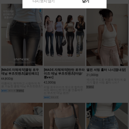
다시 보지 않기
닫기
[MADE:자체제작]쿨링 로우
[MADE:자체제작]탄탄 로우라
엘핀 셔링 홀터 나시[캡내장]
데님 부츠컷팬츠[골반패드]
이즈 데님 부츠컷팬츠[아담/
21,000원
롱ver.]
44,800원
섹시한 무드로 여름에 핫하게 즐
42,000원
기기 좋은 셔링 홀터 나시 !
여름에도 쾌적하고 시원하게 착
용 가능한 쿨링 데님 부츠컷팬츠 !
리얼 로우라이즈 핏으로 힙하면
서도 페미닌한 무드를 연출해주
는 부츠컷 데님 팬츠!