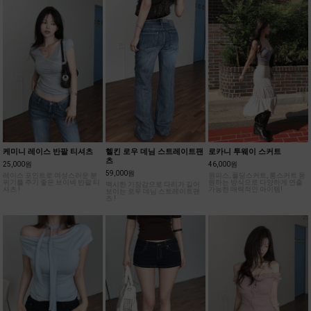
케미니 레이스 반팔 티셔츠
헬킨 로우 데님 스트레이트팬
로카니 투웨이 스커트
츠
25,000원
46,000원
59,000원
레이스 포인트로 여성스러운 분
원피스, 폴딩스커트, 롱스커트 등
위기를 주기 좋은 브이넥 반팔 티
원하는 방식으로 다양하게 연출
맥시한 기장감으로 다리가 길어
셔츠 !
가능한 매력적인 아이템!
보이는 로우 데님 스트레이트팬
츠 !