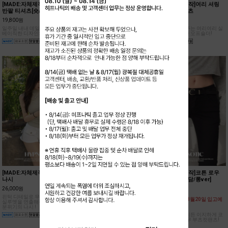
19,800원
25,800원
24,000원
일주일 내내 데일리로 입기좋은
슬림하고 글램한 실루엣을 연출
어깨를 폭 감싸주는 여리여리 실
베이직한 디자인의 반팔 티셔츠!
해줄 트렌디한 폴딩 디테일의 롱
루엣의 드레시한 오프숄더!
스커트!
[MADE:자체제작]핀턱 반목
[MADE:자체제작]크리미 레이
[MADE:자체제작]코튼 로우
나시
어드 홀터 나시[모달38%]
부츠컷팬츠[아담/롱ver]
26,000원
19,800원
36,500원
핀턱 디테일로 우아한 드레이프
부드러운 모달 소재와 여리한 핏
[원단 불량으로 8월20일 입고예
실루엣을 연출해주는 여성스러운
이 매력적인 홀터 나시!
정]
분위기의 나시 !
블랙 컬러로 어디든 이지하게 코
디 하기 좋은 로우 부츠컷팬츠!