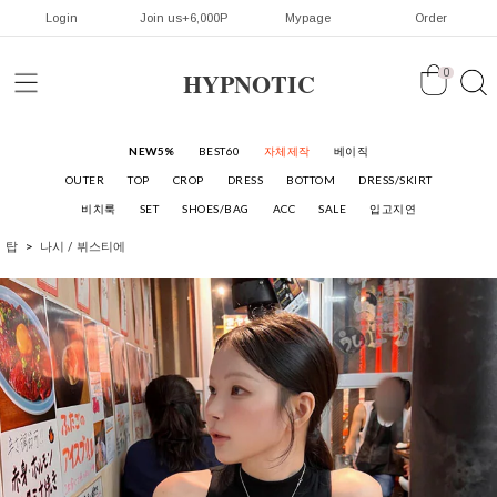
Login
Join us+6,000P
Mypage
Order
HYPNOTIC
0
NEW5%
BEST60
자체제작
베이직
OUTER
TOP
CROP
DRESS
BOTTOM
DRESS/SKIRT
비치룩
SET
SHOES/BAG
ACC
SALE
입고지연
탑
나시 / 뷔스티에