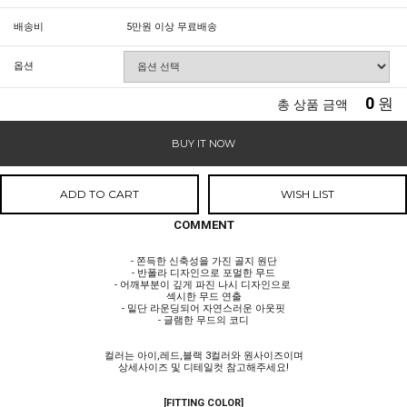
배송비
5만원 이상 무료배송
옵션
0
원
총 상품 금액
BUY IT NOW
ADD TO CART
WISH LIST
COMMENT
- 쫀득한 신축성을 가진 골지 원단
- 반폴라 디자인으로 포멀한 무드
- 어깨부분이 깊게 파진 나시 디자인으로
섹시한 무드 연출
- 밑단 라운딩되어 자연스러운 아웃핏
- 글램한 무드의 코디
컬러는 아이,레드,블랙 3컬러와 원사이즈이며
상세사이즈 및 디테일컷 참고해주세요!
[FITTING COLOR]