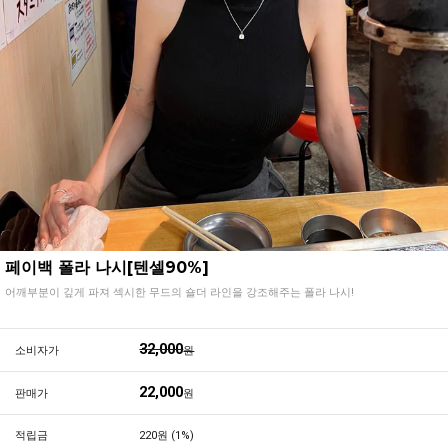
페이백 폴라 나시[텐셀90%]
어깨부분이 깊게 파져 섹시한 무드의 숄더 라인을 강조해주는 폴라 나시!
32,000
소비자가
원
22,000
판매가
원
적립금
220원 (1%)