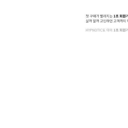
첫 구매가 빨라지는
1초 회원
살까 말까 고민하던 고객까지
HYPNOTIC도 이미
1초 회원
