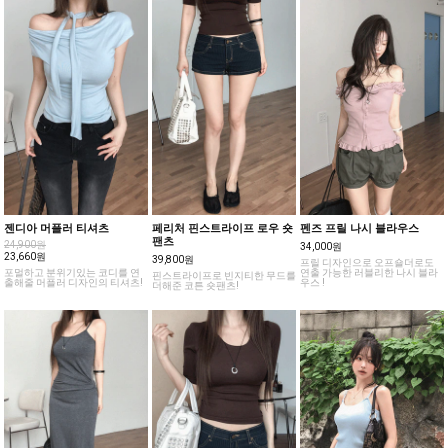
젠디아 머플러 티셔츠
페리처 핀스트라이프 로우 숏
펜즈 프릴 나시 블라우스
팬츠
24,900원
34,000원
23,660원
39,800원
프릴 디자인으로 오프숄더로도
포멀하고 분위기있는 코디를 연
연출 가능한 러블리한 나시 블라
핀스트라이프로 빈지티한 무드를
출해줄 머플러 디자인의 티셔츠!
우스 !
더해준 코튼 숏팬츠!