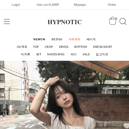
Login
Join us+6,000P
Mypage
Order
HYPNOTIC
0
NEW5%
BEST60
자체제작
베이직
OUTER
TOP
CROP
DRESS
BOTTOM
DRESS/SKIRT
비치룩
SET
SHOES/BAG
ACC
SALE
입고지연