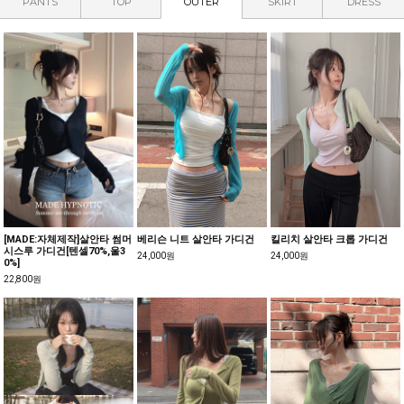
PANTS
TOP
OUTER
SKIRT
DRESS
[MADE:자체제작]살안타 썸머
베리슨 니트 살안타 가디건
킬리치 살안타 크롭 가디건
시스루 가디건[텐셀70%,울3
24,000원
24,000원
0%]
22,800원