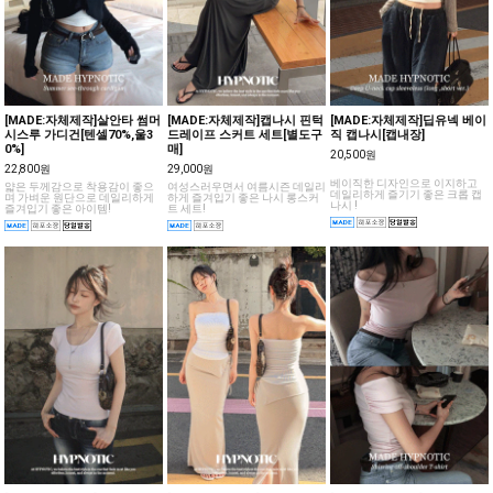
[MADE:자체제작]살안타 썸머
[MADE:자체제작]캡나시 핀턱
[MADE:자체제작]딥유넥 베이
시스루 가디건[텐셀70%,울3
드레이프 스커트 세트[별도구
직 캡나시[캡내장]
0%]
매]
20,500원
22,800원
29,000원
베이직한 디자인으로 이지하고
얇은 두께감으로 착용감이 좋으
여성스러우면서 여름시즌 데일리
데일리하게 즐기기 좋은 크롭 캡
며 가벼운 원단으로 데일리하게
하게 즐겨입기 좋은 나시 롱스커
나시 !
즐겨입기 좋은 아이템!
트 세트!