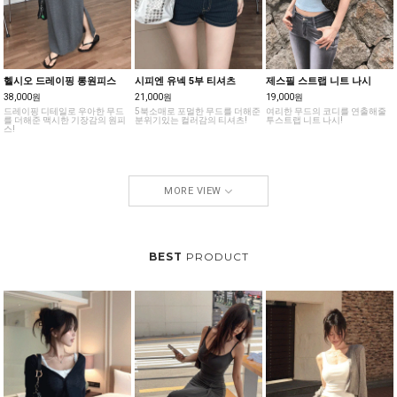
헬시오 드레이핑 롱원피스
시피엔 유넥 5부 티셔츠
제스필 스트랩 니트 나시
38,000원
21,000원
19,000원
드레이핑 디테일로 우아한 무드
5북소매로 포멀한 무드를 더해준
여리한 무드의 코디를 연출해줄
를 더해준 맥시한 기장감의 원피
분위기있는 컬러감의 티셔츠!
투스트랩 니트 나시!
스!
MORE VIEW
BEST
PRODUCT