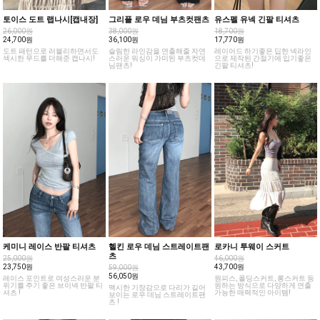
토이스 도트 랩나시[캡내장]
그리플 로우 데님 부츠컷팬츠
유스펠 유넥 긴팔 티셔츠
26,000원
38,000원
18,700원
24,700원
36,100원
17,770원
도트 패턴으로 러블리하면서도
슬림한 라인감을 연출해줄 자연
레이어드 하기좋은 딥한 넥라인
섹시한 무드를 더해준 캡나시!
스러운 워싱이 가미된 부츠컷데
으로 제작된 간절기에 입기좋은
님팬츠!
긴팔 티셔츠!
케미니 레이스 반팔 티셔츠
헬킨 로우 데님 스트레이트팬
로카니 투웨이 스커트
츠
25,000원
46,000원
23,750원
43,700원
59,000원
56,050원
레이스 포인트로 여성스러운 분
원피스, 폴딩스커트, 롱스커트 등
위기를 주기 좋은 브이넥 반팔 티
원하는 방식으로 다양하게 연출
맥시한 기장감으로 다리가 길어
셔츠 !
가능한 매력적인 아이템!
보이는 로우 데님 스트레이트팬
츠 !