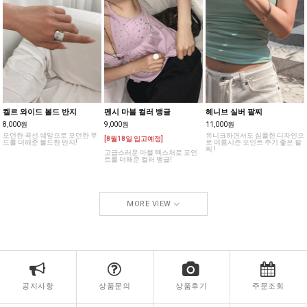
켈르 와이드 볼드 반지
펜시 마블 컬러 뱅글
헤니브 실버 팔찌
8,000원
9,000원
11,000원
모던한 곡선 쉐잎으로 모던한 무
유니크하면서도 심플한 디자인으
[8월18일 입고예정]
드를 더해준 볼드한 반지!
로 여름시즌 포인트 주기 좋은 팔
찌 !
고급스러운 마블 텍스처로 포인
트를 더해준 컬러 뱅글!
MORE VIEW
공지사항
상품문의
상품후기
주문조회