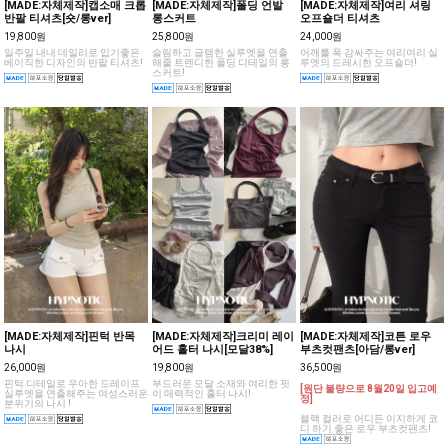
[MADE:자체제작]캡소매 크롭
[MADE:자체제작]폴딩 언발
[MADE:자체제작]여리 셔링
반팔 티셔츠[숏/롱ver]
롱스커트
오프숄더 티셔츠
19,800원
25,800원
24,000원
일주일 내내 데일리로 입기좋은
슬림하고 글램한 실루엣을 연출
어깨를 폭 감싸주는 여리여리 실
베이직한 디자인의 반팔 티셔츠!
해줄 트렌디한 폴딩 디테일의 롱
루엣의 드레시한 오프숄더!
스커트!
[MADE:자체제작]핀턱 반목
[MADE:자체제작]크리미 레이
[MADE:자체제작]코튼 로우
나시
어드 홀터 나시[모달38%]
부츠컷팬츠[아담/롱ver]
26,000원
19,800원
36,500원
핀턱 디테일로 우아한 드레이프
부드러운 모달 소재와 여리한 핏
[원단 불량으로 8월20일 입고예
실루엣을 연출해주는 여성스러운
이 매력적인 홀터 나시!
정]
분위기의 나시 !
블랙 컬러로 어디든 이지하게 코
디 하기 좋은 로우 부츠컷팬츠!