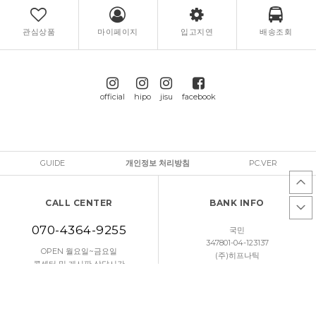
관심상품
마이페이지
입고지연
배송조회
official
hipo
jisu
facebook
GUIDE
개인정보 처리방침
PC.VER
CALL CENTER
BANK INFO
070-4364-9255
국민
347801-04-123137
OPEN 월요일~금요일
(주)히프나틱
콜센터 및 게시판 상담시간
오후 13:00 ~ 오후 18:00
토요일/일요일/공휴일 휴무
문의하기