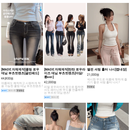
[MADE:자체제작]쿨링 로우
[MADE:자체제작]탄탄 로우라
엘핀 셔링 홀터 나시[캡내장]
데님 부츠컷팬츠[골반패드]
이즈 데님 부츠컷팬츠[아담/
21,000원
롱ver.]
44,800원
섹시한 무드로 여름에 핫하게 즐
42,000원
기기 좋은 셔링 홀터 나시 !
여름에도 쾌적하고 시원하게 착
용 가능한 쿨링 데님 부츠컷팬츠 !
리얼 로우라이즈 핏으로 힙하면
서도 페미닌한 무드를 연출해주
는 부츠컷 데님 팬츠!