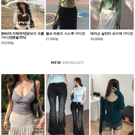
[MADE:자체제작]양브이 크롭
델브 라운드 시스루 가디건
테리슨 살안타 브이넥 가디건
가디건[텐셀70%]
21,000원
26,000원
23,500원
NEW
PRODUCT