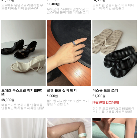
57,000원
64,000원
51,300원
도트메쉬 원단으로 러블리한 무
도트처럼 연출되는 스터드 디테
드를 더해준 타비 플랫슈즈!
일이 매력적인 플랫슈즈!
우드굽과 스웨이드 밑창으로 고
급스러운 분위기를 더해준 쪼리!
모에즈 투스트랩 웨지힐[8C
로켄 볼드 실버 반지
머스큰 도트 쪼리
M]
8,000원
21,000원
48,000원
볼드한 디자인으로 포인트 주기
[8월28일 입고예정]
좋은 모던한 반지!
여성스러운 분위기를 연출해줄
안정적인 웨지힐로 제작된 샌들!
귀여운 도트 패턴으로 러블리한
분위기를 더해줄 가벼운 쪼리!