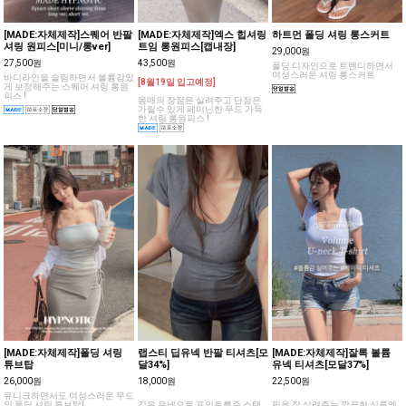
[MADE:자체제작]스퀘어 반팔
[MADE:자체제작]엑스 힙셔링
하트먼 폴딩 셔링 롱스커트
셔링 원피스[미니/롱ver]
트임 롱원피스[캡내장]
29,000원
27,500원
43,500원
폴딩 디자인으로 트렌디하면서
여성스러운 셔링 롱스커트
바디라인을 슬림하면서 볼륨감있
[8월19일 입고예정]
게 보정해주는 스퀘어 셔링 롱원
피스 !
몸매의 장점은 살려주고 단점은
가릴수 있게 페미닌한 무드 가득
한 셔링 롱원피스 !
[MADE:자체제작]폴딩 셔링
랩스티 딥유넥 반팔 티셔츠[모
[MADE:자체제작]잘록 볼륨
튜브탑
달34%]
유넥 티셔츠[모달37%]
26,000원
18,000원
22,500원
유니크하면서도 여성스러운 무드
의 폴딩 셔링 튜브탑!
깊은 유넥으로 포인트를준 스탠
핏을 잘 살려주는 깔끔한 실루엣