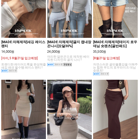
[MADE:자체제작]새깅 레이스
[MADE:자체제작]골지 캡내장
[MADE:자체제작]데미지 로우
팬티
끈나시[모달30%]
데님 숏팬츠[골반패드]
14,000원
24,000원
35,500원
여리한 얇은끈으로 제작된 베이
[아이,S 8월21일 입고예정]
[8월21일 입고예정]
직한 디자인의 골지 나시 !
트렌디한 레이어드룩을 완성해줄
자연스러운 골반볼륨감을 더해주
새깅 패션 필수템 레이스 팬티 !
는 힙한 무드의 로우라이즈 데님
숏팬츠!