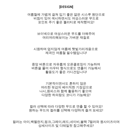
[DESIGN]
여름철에 가볍게 걸쳐 입기 좋은 얇은 시스루 원단으로
비침이 있어 섹시하면서도 여성스러운 무드로
포인트 주기 좋은 퀄리티로 제작했어요!
브이넥으로 여성스러운 무드를 더해주며
여리여리해보이는 가벼운 재질로
시원하며 덥지않게 여름에 햇빛가리개용으로
제격인 여름철 필수템입니다!
중앙 버튼으로 자유롭게 오픈클로징이 가능하며
버튼을 풀어 아우터 형식으로도 연출이 가능해서
활용도가 좋은 가디건입니다!
기본적이면서도 흔하지 않은
여리한 핏감의 베이직한 기장감으로
나시,원피스와 함께 활용하기 좋으며
다양한 하의랑도 코디가 가능해요!
컬러 선택에 따라 다양한 무드로 연출 할 수 있어요!
원하는 무드의 컬러를 선택해 다양하게 즐겨 보세요!
컬러는 아이,백멜란지,핑크,그레이,레드,네이비,블랙 7컬러와 원사이즈이며
상세사이즈 및 디테일컷 참고해주세요!