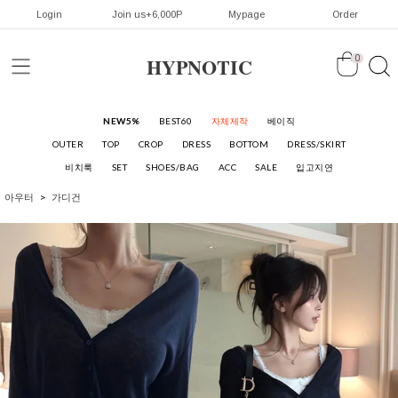
Login
Join us+6,000P
Mypage
Order
HYPNOTIC
0
NEW5%
BEST60
자체제작
베이직
OUTER
TOP
CROP
DRESS
BOTTOM
DRESS/SKIRT
비치룩
SET
SHOES/BAG
ACC
SALE
입고지연
아우터
가디건