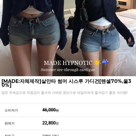
[MADE:자체제작]살안타 썸머 시스루 가디건[텐셀70%,울3
0%]
얇은 두께감으로 착용감이 좋으며 가벼운 원단으로 데일리하게 즐겨입기 좋은 아이템!
46,000
소비자가
원
22,800
판매가
원