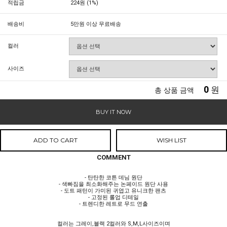
적립금
224원 (1%)
배송비
5만원 이상 무료배송
컬러
사이즈
0
원
총 상품 금액
BUY IT NOW
ADD TO CART
WISH LIST
COMMENT
- 탄탄한 코튼 데님 원단
- 색빠짐을 최소화해주는 논페이드 원단 사용
- 도트 패턴이 가미된 귀엽고 유니크한 팬츠
- 고정된 롤업 디테일
- 트렌디한 레트로 무드 연출
컬러는 그레이,블랙 2컬러와 S,M,L사이즈이며