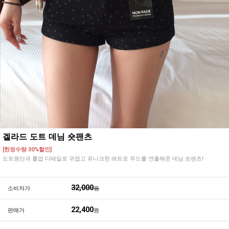
겔라드 도트 데님 숏팬츠
[한정수량 30%할인]
도트원단과 롤업 디테일로 귀엽고 유니크한 레트로 무드를 연출해준 데님 숏팬츠!
32,000
소비자가
원
22,400
판매가
원