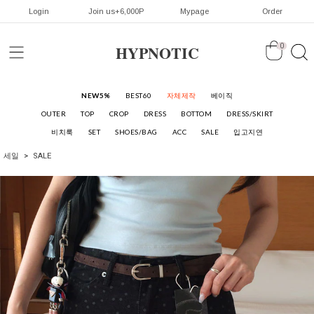
Login
Join us+6,000P
Mypage
Order
HYPNOTIC
0
NEW5%
BEST60
자체제작
베이직
OUTER
TOP
CROP
DRESS
BOTTOM
DRESS/SKIRT
비치룩
SET
SHOES/BAG
ACC
SALE
입고지연
세일
SALE