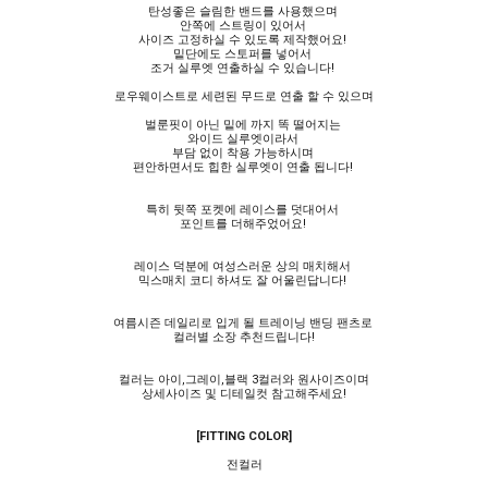
탄성좋은 슬림한 밴드를 사용했으며
안쪽에 스트링이 있어서
사이즈 고정하실 수 있도록 제작했어요!
밑단에도 스토퍼를 넣어서
조거 실루엣 연출하실 수 있습니다!
로우웨이스트로 세련된 무드로 연출 할 수 있으며
벌룬핏이 아닌 밑에 까지 똑 떨어지는
와이드 실루엣이라서
부담 없이 착용 가능하시며
편안하면서도 힙한 실루엣이 연출 됩니다!
특히 뒷쪽 포켓에 레이스를 덧대어서
포인트를 더해주었어요!
레이스 덕분에 여성스러운 상의 매치해서
믹스매치 코디 하셔도 잘 어울린답니다!
여름시즌 데일리로 입게 될 트레이닝 밴딩 팬츠로
컬러별 소장 추천드립니다!
컬러는 아이,그레이,블랙 3컬러와 원사이즈이며
상세사이즈 및 디테일컷 참고해주세요!
[FITTING COLOR]
전컬러