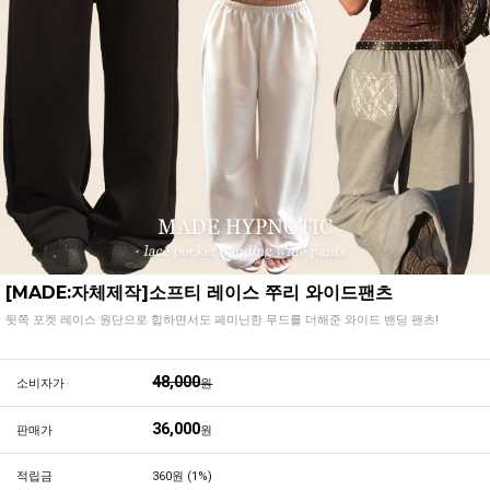
[MADE:자체제작]소프티 레이스 쭈리 와이드팬츠
뒷쪽 포켓 레이스 원단으로 힙하면서도 페미닌한 무드를 더해준 와이드 밴딩 팬츠!
48,000
소비자가
원
36,000
판매가
원
적립금
360원 (1%)