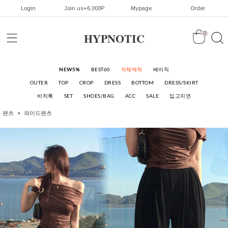
Login
Join us+6,000P
Mypage
Order
HYPNOTIC
0
NEW5%
BEST60
자체제작
베이직
OUTER
TOP
CROP
DRESS
BOTTOM
DRESS/SKIRT
비치룩
SET
SHOES/BAG
ACC
SALE
입고지연
팬츠
와이드팬츠