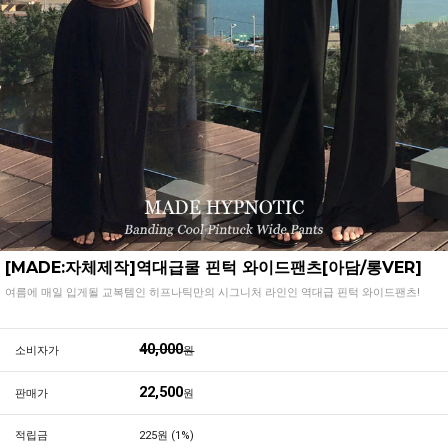
[MADE:자체제작]역대급쿨 핀턱 와이드팬츠[아담/롱VER]
여름에 매일 입게될 교복템인 히프나틱만의 시그니처 라인인 역대급 핀턱 와이드팬츠!
40,000
소비자가
원
22,500
판매가
원
적립금
225원 (1%)