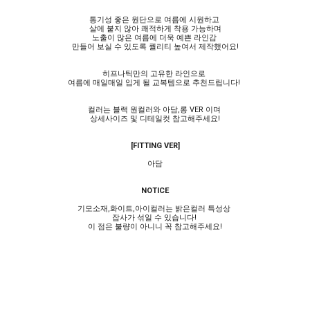
통기성 좋은 원단으로 여름에 시원하고
살에 붙지 않아 쾌적하게 착용 가능하며
노출이 많은 여름에 더욱 예쁜 라인감
만들어 보실 수 있도록 퀄리티 높여서 제작했어요!
히프나틱만의 고유한 라인으로
여름에 매일매일 입게 될 교복템으로 추천드립니다!
컬러는 블랙 원컬러와 아담,롱 VER 이며
상세사이즈 및 디테일컷 참고해주세요!
[FITTING VER]
아담
NOTICE
기모소재,화이트,아이컬러는 밝은컬러 특성상
잡사가 섞일 수 있습니다!
이 점은 불량이 아니니 꼭 참고해주세요!