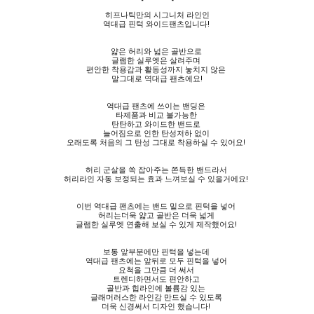
히프나틱만의 시그니처 라인인
역대급 핀턱 와이드팬츠입니다!
얇은 허리와 넓은 골반으로
글램한 실루엣은 살려주며
편안한 착용감과 활동성까지 놓치지 않은
말그대로 역대급 팬츠에요!
역대급 팬츠에 쓰이는 밴딩은
타제품과 비교 불가능한
탄탄하고 와이드한 밴드로
늘어짐으로 인한 탄성저하 없이
오래도록 처음의 그 탄성 그대로 착용하실 수 있어요!
허리 군살을 쏙 잡아주는 쫀득한 밴드라서
허리라인 자동 보정되는 효과 느껴보실 수 있을거에요!
이번 역대급 팬츠에는 밴드 밑으로 핀턱을 넣어
허리는더욱 얇고 골반은 더욱 넓게
글램한 실루엣 연출해 보실 수 있게 제작했어요!
보통 앞부분에만 핀턱을 넣는데
역대급 팬츠에는 앞뒤로 모두 핀턱을 넣어
요척을 그만큼 더 써서
트렌디하면서도 편안하고
골반과 힙라인에 볼륨감 있는
글래머러스한 라인감 만드실 수 있도록
더욱 신경써서 디자인 했습니다!