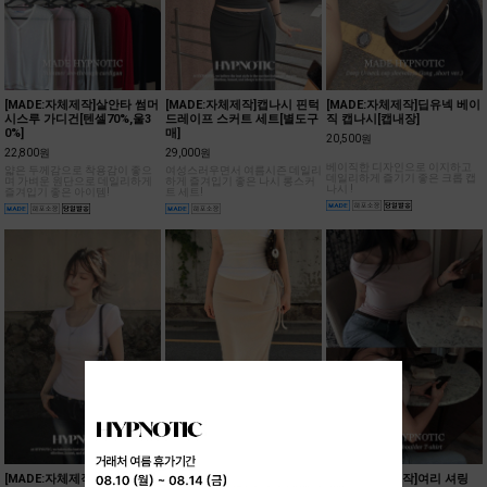
[MADE:자체제작]살안타 썸머
[MADE:자체제작]캡나시 핀턱
[MADE:자체제작]딥유넥 베이
시스루 가디건[텐셀70%,울3
드레이프 스커트 세트[별도구
직 캡나시[캡내장]
0%]
매]
20,500원
22,800원
29,000원
베이직한 디자인으로 이지하고
얇은 두께감으로 착용감이 좋으
여성스러우면서 여름시즌 데일리
데일리하게 즐기기 좋은 크롭 캡
며 가벼운 원단으로 데일리하게
하게 즐겨입기 좋은 나시 롱스커
나시 !
즐겨입기 좋은 아이템!
트 세트!