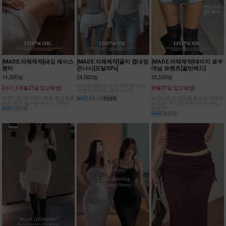
[MADE:자체제작]새깅 레이스
[MADE:자체제작]골지 캡내장
[MADE:자체제작]데미지 로우
팬티
끈나시[모달30%]
데님 숏팬츠[골반패드]
14,000원
24,000원
35,500원
여리한 얇은끈으로 제작된 베이
[아이,S 8월21일 입고예정]
[8월21일 입고예정]
직한 디자인의 골지 나시 !
트렌디한 레이어드룩을 완성해줄
자연스러운 골반볼륨감을 더해주
새깅 패션 필수템 레이스 팬티 !
는 힙한 무드의 로우라이즈 데님
숏팬츠!