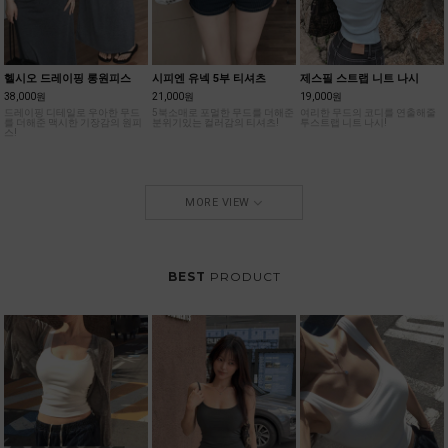
헬시오 드레이핑 롱원피스
시피엔 유넥 5부 티셔츠
제스필 스트랩 니트 나시
38,000원
21,000원
19,000원
드레이핑 디테일로 우아한 무드
5북소매로 포멀한 무드를 더해준
여리한 무드의 코디를 연출해줄
를 더해준 맥시한 기장감의 원피
분위기있는 컬러감의 티셔츠!
투스트랩 니트 나시!
스!
MORE VIEW
BEST
PRODUCT