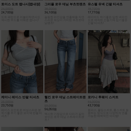
토이스 도트 랩나시[캡내장]
그리플 로우 데님 부츠컷팬츠
유스펠 유넥 긴팔 티셔츠
26,000원
38,000원
18,700원
24,700원
36,100원
17,770원
도트 패턴으로 러블리하면서도
슬림한 라인감을 연출해줄 자연
레이어드 하기좋은 딥한 넥라인
섹시한 무드를 더해준 캡나시!
스러운 워싱이 가미된 부츠컷데
으로 제작된 간절기에 입기좋은
님팬츠!
긴팔 티셔츠!
케미니 레이스 반팔 티셔츠
헬킨 로우 데님 스트레이트팬
로카니 투웨이 스커트
츠
25,000원
46,000원
23,750원
43,700원
59,000원
56,050원
레이스 포인트로 여성스러운 분
원피스, 폴딩스커트, 롱스커트 등
위기를 주기 좋은 브이넥 반팔 티
원하는 방식으로 다양하게 연출
맥시한 기장감으로 다리가 길어
셔츠 !
가능한 매력적인 아이템!
보이는 로우 데님 스트레이트팬
츠 !