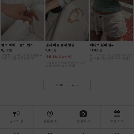
켈르 와이드 볼드 반지
펜시 마블 컬러 뱅글
헤니브 실버 팔찌
8,000원
9,000원
11,000원
모던한 곡선 쉐잎으로 모던한 무
유니크하면서도 심플한 디자인으
[8월18일 입고예정]
드를 더해준 볼드한 반지!
로 여름시즌 포인트 주기 좋은 팔
찌 !
고급스러운 마블 텍스처로 포인
트를 더해준 컬러 뱅글!
MORE VIEW
공지사항
상품문의
상품후기
주문조회