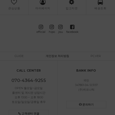
관심상품
마이페이지
입고지연
배송조회
official
hipo
jisu
facebook
GUIDE
개인정보 처리방침
PC.VER
CALL CENTER
BANK INFO
070-4364-9255
국민
347801-04-123137
OPEN 월요일~금요일
(주)히프나틱
콜센터 및 게시판 상담시간
오후 13:00 ~ 오후 18:00
토요일/일요일/공휴일 휴무
문의하기