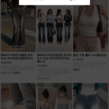
[MADE:자체제작]쿨링 로우
[MADE:자체제작]탄탄 로우라
엘핀 셔링 홀터 나시[캡내장]
데님 부츠컷팬츠[골반패드]
이즈 데님 부츠컷팬츠[아담/
21,000원
롱ver.]
44,800원
섹시한 무드로 여름에 핫하게 즐
42,000원
기기 좋은 셔링 홀터 나시 !
여름에도 쾌적하고 시원하게 착
용 가능한 쿨링 데님 부츠컷팬츠 !
리얼 로우라이즈 핏으로 힙하면
서도 페미닌한 무드를 연출해주
는 부츠컷 데님 팬츠!