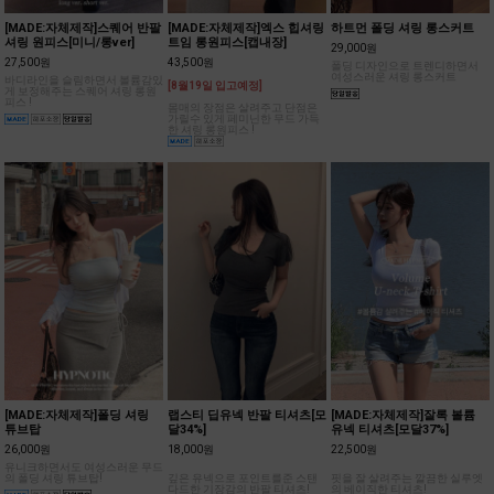
[MADE:자체제작]스퀘어 반팔
[MADE:자체제작]엑스 힙셔링
하트먼 폴딩 셔링 롱스커트
셔링 원피스[미니/롱ver]
트임 롱원피스[캡내장]
29,000원
27,500원
43,500원
폴딩 디자인으로 트렌디하면서
여성스러운 셔링 롱스커트
바디라인을 슬림하면서 볼륨감있
[8월19일 입고예정]
게 보정해주는 스퀘어 셔링 롱원
피스 !
몸매의 장점은 살려주고 단점은
가릴수 있게 페미닌한 무드 가득
한 셔링 롱원피스 !
[MADE:자체제작]폴딩 셔링
랩스티 딥유넥 반팔 티셔츠[모
[MADE:자체제작]잘록 볼륨
튜브탑
달34%]
유넥 티셔츠[모달37%]
26,000원
18,000원
22,500원
유니크하면서도 여성스러운 무드
의 폴딩 셔링 튜브탑!
깊은 유넥으로 포인트를준 스탠
핏을 잘 살려주는 깔끔한 실루엣