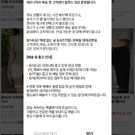
[MADE:자체제작]캡소매 크롭
[MADE:자체제작]폴딩 언발
[MADE:자체제작]여리 셔링
반팔 티셔츠[숏/롱ver]
롱스커트
오프숄더 티셔츠
19,800원
25,800원
24,000원
일주일 내내 데일리로 입기좋은
슬림하고 글램한 실루엣을 연출
어깨를 폭 감싸주는 여리여리 실
베이직한 디자인의 반팔 티셔츠!
해줄 트렌디한 폴딩 디테일의 롱
루엣의 드레시한 오프숄더!
스커트!
[MADE:자체제작]핀턱 반목
[MADE:자체제작]크리미 레이
[MADE:자체제작]코튼 로우
나시
어드 홀터 나시[모달38%]
부츠컷팬츠[아담/롱ver]
26,000원
19,800원
36,500원
핀턱 디테일로 우아한 드레이프
부드러운 모달 소재와 여리한 핏
[원단 불량으로 8월20일 입고예
실루엣을 연출해주는 여성스러운
이 매력적인 홀터 나시!
정]
분위기의 나시 !
블랙 컬러로 어디든 이지하게 코
디 하기 좋은 로우 부츠컷팬츠!
다시 보지 않기
닫기