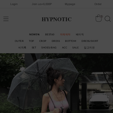
Login
Join us+6,000P
Mypage
Order
HYPNOTIC
0
NEW5%
BEST60
자체제작
베이직
OUTER
TOP
CROP
DRESS
BOTTOM
DRESS/SKIRT
비치룩
SET
SHOES/BAG
ACC
SALE
입고지연