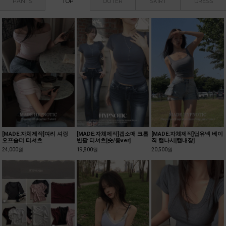
PANTS
TOP
OUTER
SKIRT
DRESS
자체제작]캡소매 크롭
[MADE:자체제작]딥유넥 베이
[MADE:자체제작]살안타 썸머
베리슨 니트
숏/롱ver]
직 캡나시[캡내장]
시스루 가디건[텐셀70%,울3
24,000원
0%]
20,500원
22,800원