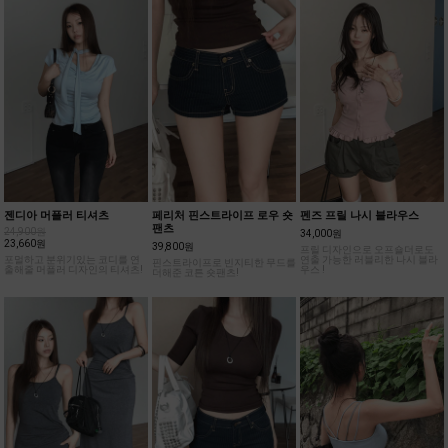
젠디아 머플러 티셔츠
페리처 핀스트라이프 로우 숏
펜즈 프릴 나시 블라우스
팬츠
24,900원
34,000원
23,660원
39,800원
프릴 디자인으로 오프숄더로도
포멀하고 분위기있는 코디를 연
연출 가능한 러블리한 나시 블라
핀스트라이프로 빈지티한 무드를
출해줄 머플러 디자인의 티셔츠!
우스 !
더해준 코튼 숏팬츠!