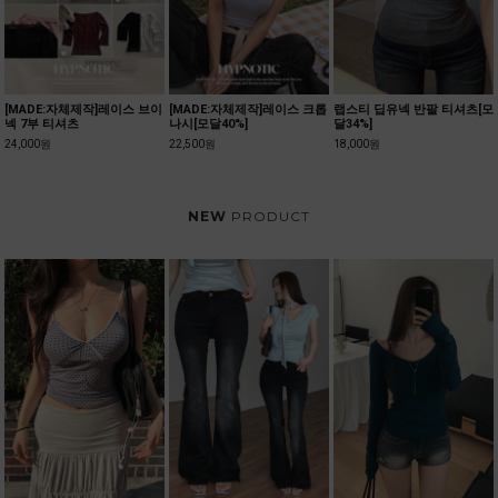
자체제작]레이스 크롭
랩스티 딥유넥 반팔 티셔츠[모
%]
달34%]
[MADE:자체제작]양브이 크롭
델브 라운드
가디건[텐셀70%]
18,000원
21,000원
23,500원
NEW
PRODUCT