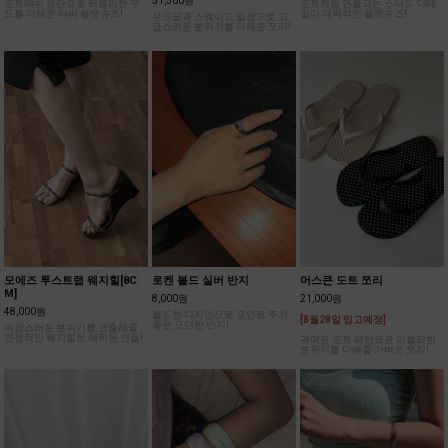
57,000원
64,000원
51,300원
도트메쉬 원단으로 러블리한 무
도트처럼 연출되는 스터드 디테
드를 더해준 타비 플랫슈즈!
일이 매력적인 플랫슈즈!
우드굽과 스웨이드 밑창으로 고
급스러운 분위기를 더해준 쪼리!
모에즈 투스트랩 웨지힐[8C
로켄 볼드 실버 반지
머스큰 도트 쪼리
M]
8,000원
21,000원
48,000원
볼드한 디자인으로 포인트 주기
[8월28일 입고예정]
좋은 모던한 반지!
여성스러운 분위기를 연출해줄
안정적인 웨지힐로 제작된 샌들!
귀여운 도트 패턴으로 러블리한
분위기를 더해줄 가벼운 쪼리!