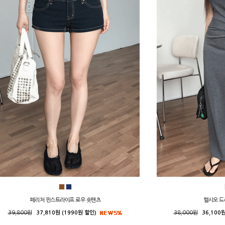
페리처 핀스트라이프 로우 숏팬츠
헬시오 드
39,800원
37,810원 (1990원 할인)
38,000원
36,100원