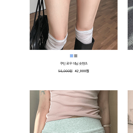
쿠틴 로우 데님 숏팬츠
58,000원
42,000원