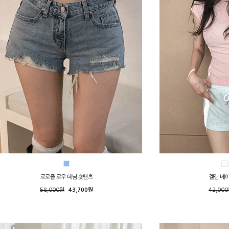
로로플 로우 데님 숏팬츠
겔런 베
58,000원
43,700원
42,00