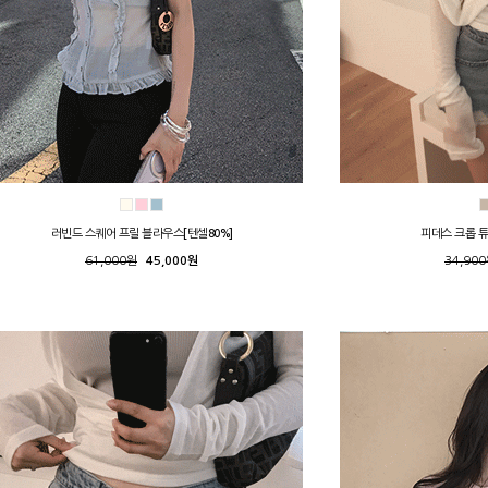
러빈드 스퀘어 프릴 블라우스[텐셀80%]
피데스 크롭 
61,000원
45,000원
34,90