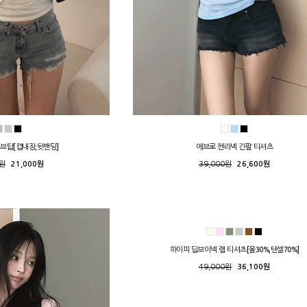
튜브탑[캡내장,뒷밴딩]
에브로 헨리넥 긴팔 티셔츠
0원
21,000원
39,000원
26,600원
하이피 딥브이넥 랩 티셔츠[울30%,텐셀70%]
49,000원
36,100원