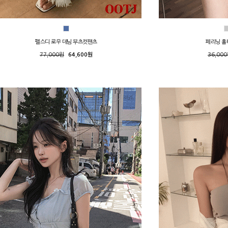
펠스디 로우 데님 부츠컷팬츠
페리닝 홀
77,000원
64,600원
36,00