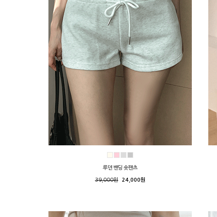
루덴 밴딩 숏팬츠
39,000원
24,000원