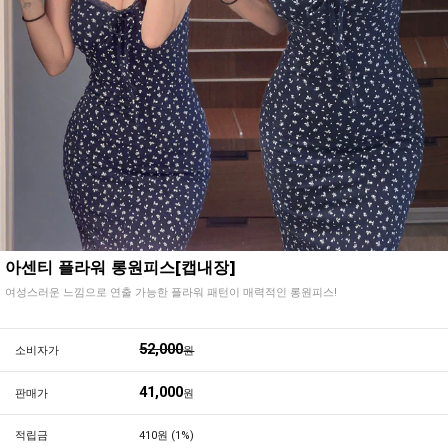
아센티 플라워 롱원피스[캡내장]
여성스러운 느낌으로 연출 가능한 플라워 패턴이 매력적인 롱원피스!
52,000
소비자가
원
41,000
판매가
원
적립금
410원 (1%)