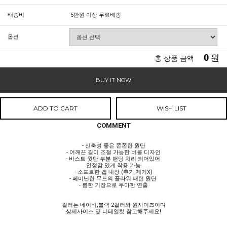
배송비
5만원 이상 무료배송
옵션
0
원
총 상품 금액
BUY IT NOW
ADD TO CART
WISH LIST
COMMENT
- 신축성 좋은 쫀쫀한 원단
- 어깨끈 길이 조절 가능한 버클 디자인
- 바스트 윗단 부분 밴딩 처리 되어있어
안정감 있게 착용 가능
- 소프트한 캡 내장 (추가,제거X)
- 페미닌한 무드의 플라워 패턴 원단
- 롱한 기장으로 우아한 연출
컬러는 네이비,블랙 2컬러와 원사이즈이며
상세사이즈 및 디테일컷 참고해주세요!