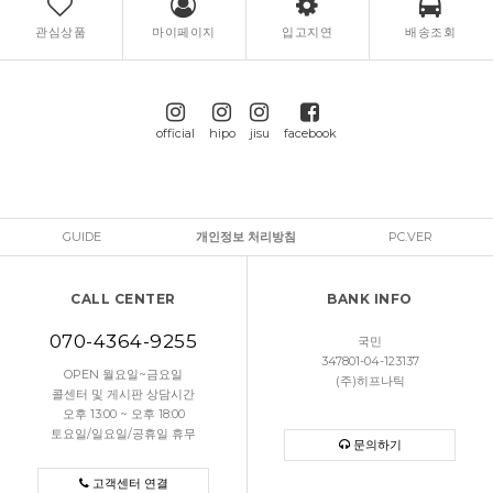
관심상품
마이페이지
입고지연
배송조회
official
hipo
jisu
facebook
GUIDE
개인정보 처리방침
PC.VER
CALL CENTER
BANK INFO
070-4364-9255
국민
347801-04-123137
OPEN 월요일~금요일
(주)히프나틱
콜센터 및 게시판 상담시간
오후 13:00 ~ 오후 18:00
토요일/일요일/공휴일 휴무
문의하기
고객센터 연결