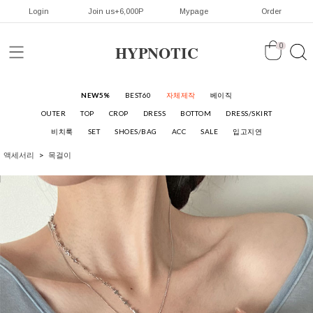
Login
Join us+6,000P
Mypage
Order
HYPNOTIC
0
NEW5%
BEST60
자체제작
베이직
OUTER
TOP
CROP
DRESS
BOTTOM
DRESS/SKIRT
비치룩
SET
SHOES/BAG
ACC
SALE
입고지연
액세서리
목걸이