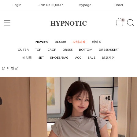
Login
Join us+6,000P
Mypage
Order
HYPNOTIC
0
NEW5%
BEST60
자체제작
베이직
OUTER
TOP
CROP
DRESS
BOTTOM
DRESS/SKIRT
비치룩
SET
SHOES/BAG
ACC
SALE
입고지연
탑
반팔