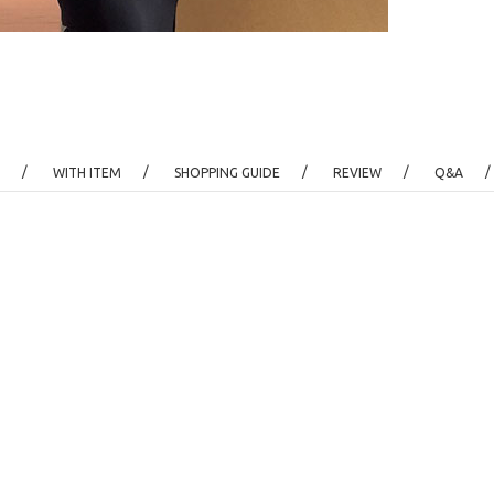
/
/
/
/
/
WITH ITEM
SHOPPING GUIDE
REVIEW
Q&A