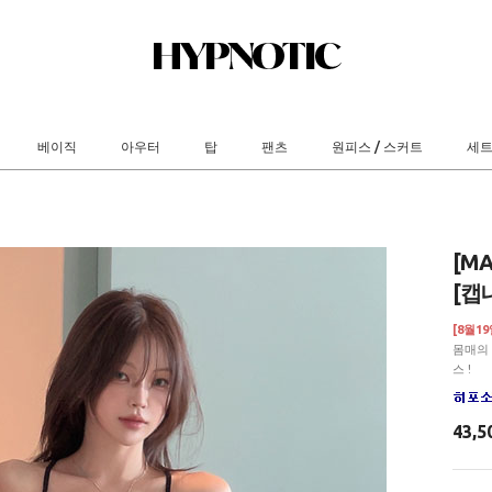
베이직
아우터
탑
팬츠
원피스 / 스커트
세
[M
[캡
[8월1
몸매의
스 !
43,5