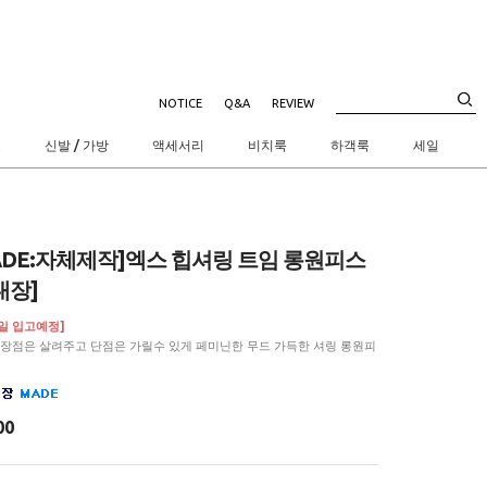
NOTICE
Q&A
REVIEW
트
신발 / 가방
액세서리
비치룩
하객룩
세일
ADE:자체제작]엑스 힙셔링 트임 롱원피스
내장]
9일 입고예정]
 장점은 살려주고 단점은 가릴수 있게 페미닌한 무드 가득한 셔링 롱원피
00