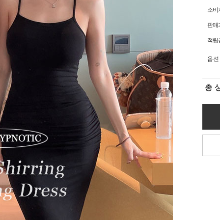
소비
판매
적립
옵션
총 