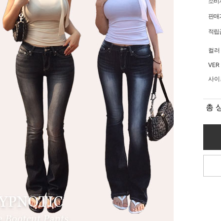
소비
판매
적립
컬러
VER
사이
총 