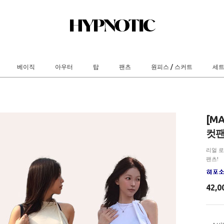
베이직
아우터
탑
팬츠
원피스 / 스커트
세
[M
컷팬
리얼 
팬츠!
42,0