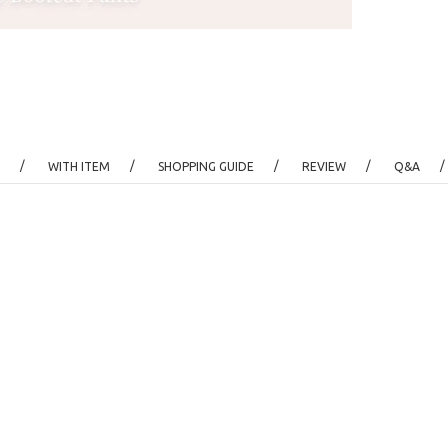
/
/
/
/
/
WITH ITEM
SHOPPING GUIDE
REVIEW
Q&A