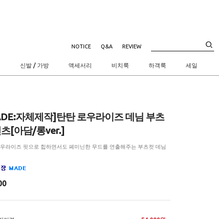
NOTICE
Q&A
REVIEW
트
신발 / 가방
액세서리
비치룩
하객룩
세일
ADE:자체제작]탄탄 로우라이즈 데님 부츠
츠[아담/롱ver.]
로우라이즈 핏으로 힙하면서도 페미닌한 무드를 연출해주는 부츠컷 데님
00