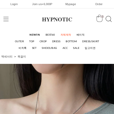
Login
Join us+6,000P
Mypage
Order
HYPNOTIC
0
NEW5%
BEST60
자체제작
베이직
OUTER
TOP
CROP
DRESS
BOTTOM
DRESS/SKIRT
비치룩
SET
SHOES/BAG
ACC
SALE
입고지연
액세서리
목걸이