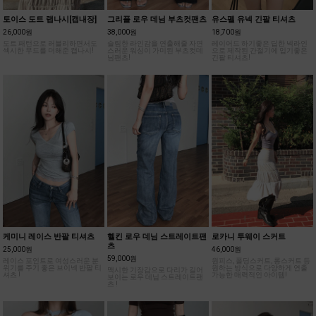
토이스 도트 랩나시[캡내장]
그리플 로우 데님 부츠컷팬츠
유스펠 유넥 긴팔 티셔츠
26,000원
38,000원
18,700원
도트 패턴으로 러블리하면서도
슬림한 라인감을 연출해줄 자연
레이어드 하기좋은 딥한 넥라인
섹시한 무드를 더해준 캡나시!
스러운 워싱이 가미된 부츠컷데
으로 제작된 간절기에 입기좋은
님팬츠!
긴팔 티셔츠!
케미니 레이스 반팔 티셔츠
헬킨 로우 데님 스트레이트팬
로카니 투웨이 스커트
츠
25,000원
46,000원
59,000원
레이스 포인트로 여성스러운 분
원피스, 폴딩스커트, 롱스커트 등
위기를 주기 좋은 브이넥 반팔 티
원하는 방식으로 다양하게 연출
맥시한 기장감으로 다리가 길어
셔츠 !
가능한 매력적인 아이템!
보이는 로우 데님 스트레이트팬
츠 !