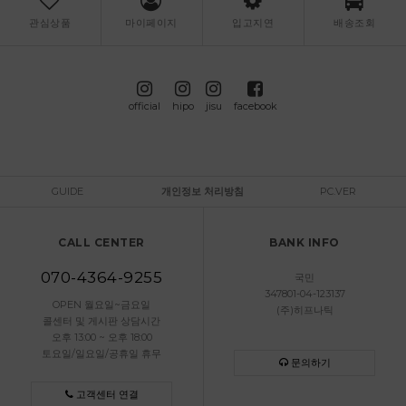
관심상품
마이페이지
입고지연
배송조회
official
hipo
jisu
facebook
GUIDE
개인정보 처리방침
PC.VER
CALL CENTER
BANK INFO
070-4364-9255
국민
347801-04-123137
OPEN 월요일~금요일
(주)히프나틱
콜센터 및 게시판 상담시간
오후 13:00 ~ 오후 18:00
토요일/일요일/공휴일 휴무
문의하기
고객센터 연결