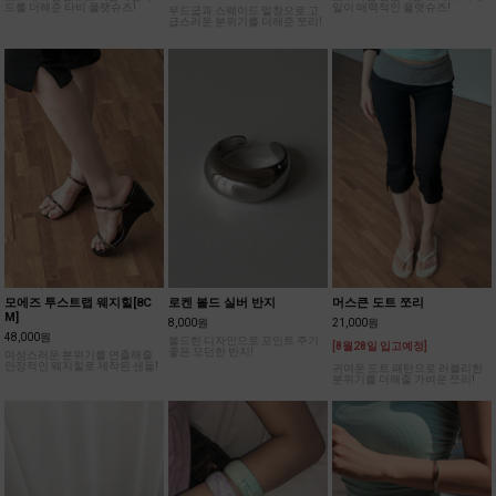
드를 더해준 타비 플랫슈즈!
일이 매력적인 플랫슈즈!
우드굽과 스웨이드 밑창으로 고
급스러운 분위기를 더해준 쪼리!
모에즈 투스트랩 웨지힐[8C
로켄 볼드 실버 반지
머스큰 도트 쪼리
M]
8,000원
21,000원
48,000원
볼드한 디자인으로 포인트 주기
[8월28일 입고예정]
좋은 모던한 반지!
여성스러운 분위기를 연출해줄
안정적인 웨지힐로 제작된 샌들!
귀여운 도트 패턴으로 러블리한
분위기를 더해줄 가벼운 쪼리!