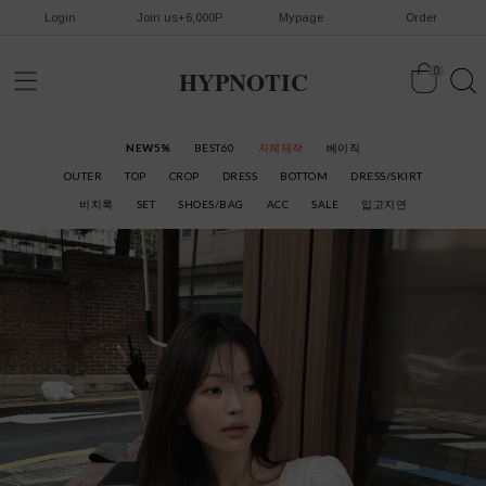
Login
Join us+6,000P
Mypage
Order
HYPNOTIC
0
NEW5%
BEST60
자체제작
베이직
OUTER
TOP
CROP
DRESS
BOTTOM
DRESS/SKIRT
비치룩
SET
SHOES/BAG
ACC
SALE
입고지연