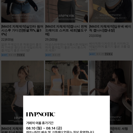
[MADE:자체제작]살안타 썸머
[MADE:자체제작]캡나시 핀턱
[MADE:자체제작]딥유넥 베이
시스루 가디건[텐셀70%,울3
드레이프 스커트 세트[별도구
직 캡나시[캡내장]
0%]
매]
20,500원
22,800원
29,000원
베이직한 디자인으로 이지하고
얇은 두께감으로 착용감이 좋으
여성스러우면서 여름시즌 데일리
데일리하게 즐기기 좋은 크롭 캡
며 가벼운 원단으로 데일리하게
하게 즐겨입기 좋은 나시 롱스커
나시 !
즐겨입기 좋은 아이템!
트 세트!
[MADE:자체제작]캡소매 크롭
[MADE:자체제작]폴딩 언발
[MADE:자체제작]여리 셔링
반팔 티셔츠[숏/롱ver]
롱스커트
오프숄더 티셔츠