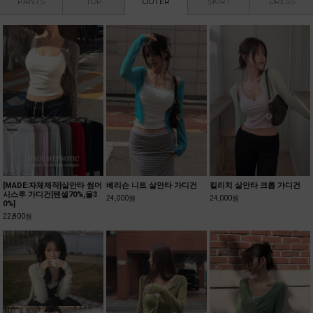
PANTS
TOP
OUTER
SKIRT
DRESS
[MADE:자체제작]살안타 썸머
베리슨 니트 살안타 가디건
킬리치 살안타 크롭 가디건
시스루 가디건[텐셀70%,울3
24,000원
24,000원
0%]
22,800원