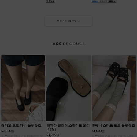
MORE VIEW
ACC
PRODUCT
레디오 도트 타비 플랫슈즈
렌디아 클리어 스웨이드 쪼리
바에니 스터드 도트 플랫슈즈
[4CM]
57,000원
64,000원
51,300원
도트메쉬 원단으로 러블리한 무
도트처럼 연출되는 스터드 디테