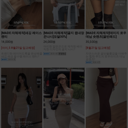
[MADE:자체제작]새깅 레이스
[MADE:자체제작]골지 캡내장
[MADE:자체제작]데미지 로우
팬티
끈나시[모달30%]
데님 숏팬츠[골반패드]
14,000원
24,000원
35,500원
여리한 얇은끈으로 제작된 베이
[아이,S 8월21일 입고예정]
[8월21일 입고예정]
직한 디자인의 골지 나시 !
트렌디한 레이어드룩을 완성해줄
자연스러운 골반볼륨감을 더해주
새깅 패션 필수템 레이스 팬티 !
는 힙한 무드의 로우라이즈 데님
숏팬츠!