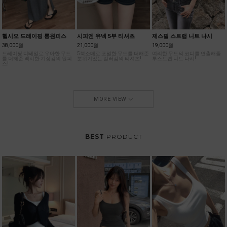
헬시오 드레이핑 롱원피스
시피엔 유넥 5부 티셔츠
제스필 스트랩 니트 나시
38,000원
21,000원
19,000원
드레이핑 디테일로 우아한 무드
5북소매로 포멀한 무드를 더해준
여리한 무드의 코디를 연출해줄
를 더해준 맥시한 기장감의 원피
분위기있는 컬러감의 티셔츠!
투스트랩 니트 나시!
스!
MORE VIEW
BEST
PRODUCT