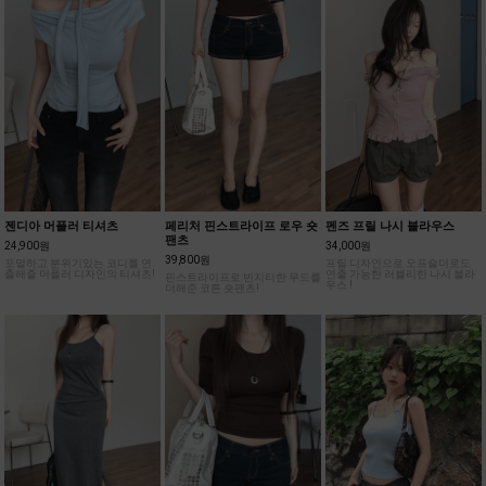
젠디아 머플러 티셔츠
페리처 핀스트라이프 로우 숏
펜즈 프릴 나시 블라우스
팬츠
24,900원
34,000원
39,800원
포멀하고 분위기있는 코디를 연
프릴 디자인으로 오프숄더로도
출해줄 머플러 디자인의 티셔츠!
연출 가능한 러블리한 나시 블라
핀스트라이프로 빈지티한 무드를
우스 !
더해준 코튼 숏팬츠!