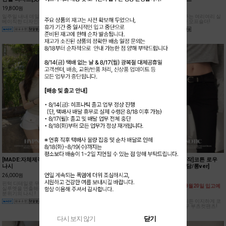
19,800원
25,800원
24,000원
일주일 내내 데일리로 입기좋은
슬림하고 글램한 실루엣을 연출
어깨를 폭 감싸주는 여리여리 실
베이직한 디자인의 반팔 티셔츠!
해줄 트렌디한 폴딩 디테일의 롱
루엣의 드레시한 오프숄더!
스커트!
[MADE:자체제작]핀턱 반목
[MADE:자체제작]크리미 레이
[MADE:자체제작]코튼 로우
나시
어드 홀터 나시[모달38%]
부츠컷팬츠[아담/롱ver]
26,000원
19,800원
36,500원
핀턱 디테일로 우아한 드레이프
부드러운 모달 소재와 여리한 핏
[원단 불량으로 8월20일 입고예
실루엣을 연출해주는 여성스러운
이 매력적인 홀터 나시!
정]
분위기의 나시 !
블랙 컬러로 어디든 이지하게 코
디 하기 좋은 로우 부츠컷팬츠!
다시 보지 않기
닫기