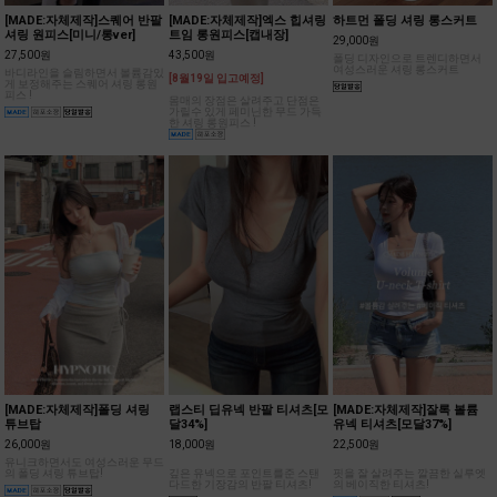
[MADE:자체제작]스퀘어 반팔
[MADE:자체제작]엑스 힙셔링
하트먼 폴딩 셔링 롱스커트
셔링 원피스[미니/롱ver]
트임 롱원피스[캡내장]
29,000원
27,500원
43,500원
폴딩 디자인으로 트렌디하면서
여성스러운 셔링 롱스커트
바디라인을 슬림하면서 볼륨감있
[8월19일 입고예정]
게 보정해주는 스퀘어 셔링 롱원
피스 !
몸매의 장점은 살려주고 단점은
가릴수 있게 페미닌한 무드 가득
한 셔링 롱원피스 !
[MADE:자체제작]폴딩 셔링
랩스티 딥유넥 반팔 티셔츠[모
[MADE:자체제작]잘록 볼륨
튜브탑
달34%]
유넥 티셔츠[모달37%]
26,000원
18,000원
22,500원
유니크하면서도 여성스러운 무드
의 폴딩 셔링 튜브탑!
깊은 유넥으로 포인트를준 스탠
핏을 잘 살려주는 깔끔한 실루엣
다드한 기장감의 반팔 티셔츠!
의 베이직한 티셔츠!