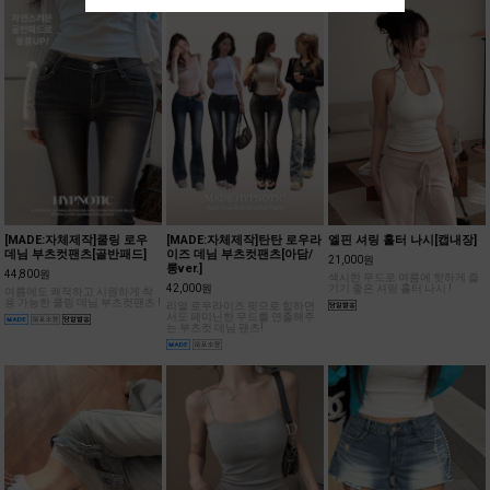
[MADE:자체제작]쿨링 로우
[MADE:자체제작]탄탄 로우라
엘핀 셔링 홀터 나시[캡내장]
데님 부츠컷팬츠[골반패드]
이즈 데님 부츠컷팬츠[아담/
21,000원
롱ver.]
44,800원
섹시한 무드로 여름에 핫하게 즐
42,000원
기기 좋은 셔링 홀터 나시 !
여름에도 쾌적하고 시원하게 착
용 가능한 쿨링 데님 부츠컷팬츠 !
리얼 로우라이즈 핏으로 힙하면
서도 페미닌한 무드를 연출해주
는 부츠컷 데님 팬츠!