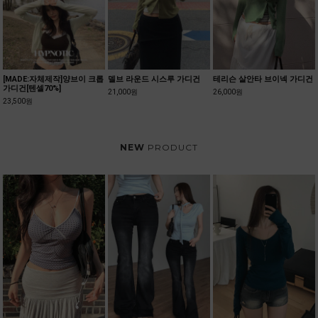
[MADE:자체제작]양브이 크롭
델브 라운드 시스루 가디건
테리슨 살안타 브이넥 가디건
가디건[텐셀70%]
21,000원
26,000원
23,500원
NEW
PRODUCT