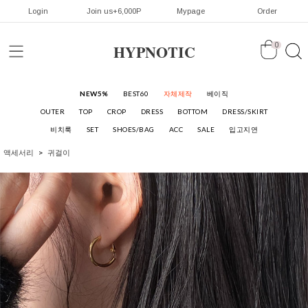
Login
Join us+6,000P
Mypage
Order
HYPNOTIC
0
NEW5%
BEST60
자체제작
베이직
OUTER
TOP
CROP
DRESS
BOTTOM
DRESS/SKIRT
비치룩
SET
SHOES/BAG
ACC
SALE
입고지연
액세서리
귀걸이