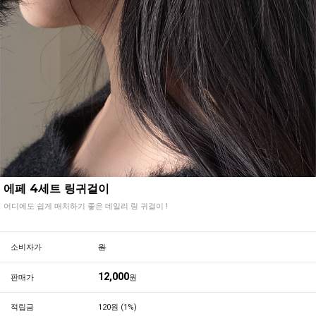
에페 4세트 링귀걸이
어디에도 쉽게 매치하기 좋은 데일리 링 귀걸이 !
소비자가
원
12,000
판매가
원
적립금
120원 (1%)