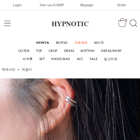
Login
Join us+6,000P
Mypage
Order
HYPNOTIC
0
NEW5%
BEST60
자체제작
베이직
OUTER
TOP
CROP
DRESS
BOTTOM
DRESS/SKIRT
비치룩
SET
SHOES/BAG
ACC
SALE
입고지연
액세서리
귀걸이