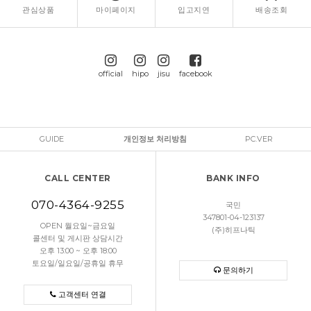
관심상품
마이페이지
입고지연
배송조회
official
hipo
jisu
facebook
GUIDE
개인정보 처리방침
PC.VER
CALL CENTER
BANK INFO
070-4364-9255
국민
347801-04-123137
OPEN 월요일~금요일
(주)히프나틱
콜센터 및 게시판 상담시간
오후 13:00 ~ 오후 18:00
토요일/일요일/공휴일 휴무
문의하기
고객센터 연결