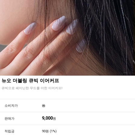
뉴오 더블링 큐빅 이어커프
큐빅으로 페미닌한 무드를 더한 이어커프!
소비자가
원
9,000
판매가
원
적립금
90원 (1%)