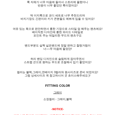
룩 자체가 너무 마음에 들어서 스토리에 올렸더니
반응이 너무 좋았던 룩이였어요!
딱 이지룩으로 코디 세트로 너무 추천드리며
바지기장도 긴편이라 키가 큰분들도 예쁘게 입을 수 있어요!
여유 있는 폭으로 편안하면서 롱한 기장으로 스타일 업 해주는 팬츠에요!
베이직한 디자인에 롱한 와이드 디테일로
포인트 주는 데일리한 무드의 팬츠구요
밴드부분도 살짝 넓은밴드에 정말 편하고 찰랑거림이
너~~무 마음에 들었던!
허리 밴딩 디자인으로 슬림하게 잡아주면서
스트랩 끈으로 원하는 무드로 조절해서 입기 좋았어요!
컬러는 블랙,그레이,연베이지 3컬러와 원사이즈로 준비 되었어요!
그럼 상세사이즈 꼭 참고하시어 굿 초이스해주세요:)!
FITTING COLOR
그레이
소장컬러 - 그레이,블랙
-NOTICE-