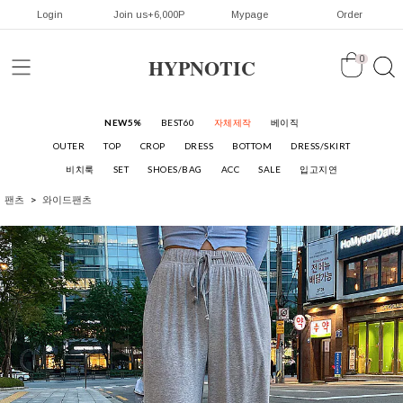
Login
Join us+6,000P
Mypage
Order
HYPNOTIC
0
NEW5%
BEST60
자체제작
베이직
OUTER
TOP
CROP
DRESS
BOTTOM
DRESS/SKIRT
비치룩
SET
SHOES/BAG
ACC
SALE
입고지연
팬츠
와이드팬츠