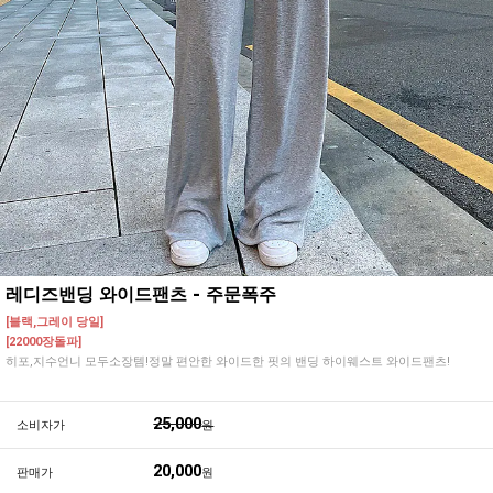
레디즈밴딩 와이드팬츠 - 주문폭주
[블랙,그레이 당일]
[22000장돌파]
히포,지수언니 모두소장템!정말 편안한 와이드한 핏의 밴딩 하이웨스트 와이드팬츠!
25,000
소비자가
원
20,000
판매가
원